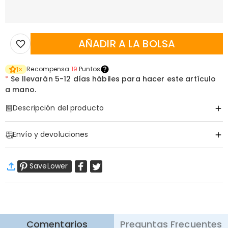
AÑADIR A LA BOLSA
Recompensa
19
Puntos
1
×
*
Se llevarán
5-12 días hábiles para hacer este artículo
a mano.
Descripción del producto
Código de artículo
:
DRAK0237
Envío y devoluciones
·
Envío Gratis
SaveLower
Envío Estándar
:
9-18
Días Laborables
$13.99 (Pedidos < $69.00)
Gratis (Pedidos > $69.00)
Envío Express
:
5-8
Días Laborables
$25.99 (Pedidos < $169.00)
Gratis (Pedidos > $169.00)
Saber más
Comentarios
Preguntas Frecuentes