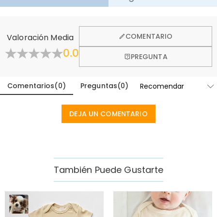
·
Devolución de 60 Días
Queremos que se sienta cómodo y confiado al comprar,
por eso ofrecemos una política de devolución de 60 días.
COMENTARIO
Valoración Media
Aprender Más
0.0
PREGUNTA
Comentarios
(
0
)
Preguntas
(
0
)
DEJA UN COMENTARIO
También Puede Gustarte