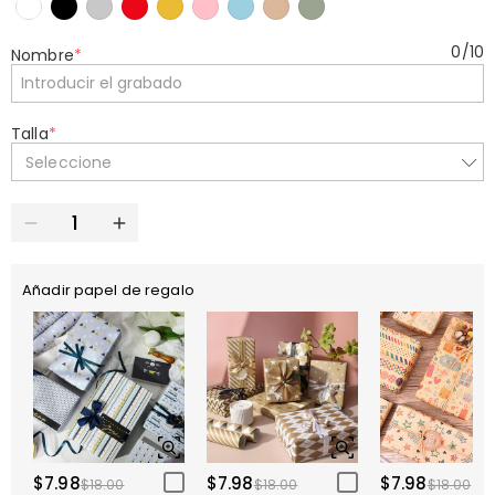
0
/
10
Nombre
*
Talla
*
Seleccione
Añadir papel de regalo
$7.98
$7.98
$7.98
$18.00
$18.00
$18.00