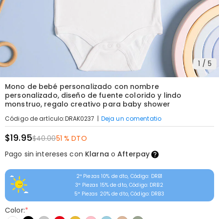
1
/
5
Mono de bebé personalizado con nombre
personalizado, diseño de fuente colorido y lindo
monstruo, regalo creativo para baby shower
|
Deja un comentatio
Código de artículo
:
DRAK0237
$19.95
$40.00
51 % DTO
Pago sin intereses con
Klarna
o
Afterpay
2ª Piezas 10% de dto, Código: DRB1
3ª Piezas 15% de dto, Código: DRB2
5ª Piezas 20% de dto, Código: DRB3
Color:
*