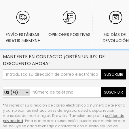
ENVÍO ESTÁNDAR 
OPINIONES POSITIVAS
60 DÍAS DE 
GRATIS 1518MXN+
DEVOLUCIÓN
MANTENTE EN CONTACTO ¡OBTÉN UN 10% DE
DESCUENTO AHORA!
SUSCRIBIR
SUSCRIBIR
*
Al ingresar su dirección de correo electrónico o número de teléfono
y completar las instrucciones de registro, usted acepta recibir
mensajes de marketing de Drawelry. También acepta la
política de
privacidad
. Para cancelar su suscripción, puede usar el enlace que
se incluye en cada mensaje o contactar con nuestro equipo de