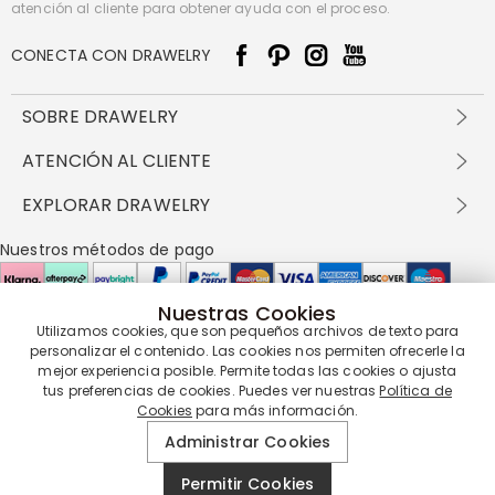
atención al cliente para obtener ayuda con el proceso.
CONECTA CON DRAWELRY
SOBRE DRAWELRY
Sobre nosotros
ATENCIÓN AL CLIENTE
Contacta con nosotros
Envío y entrega
EXPLORAR DRAWELRY
política de privacidad
Métodos de pago
Términos y condiciones
Drawelry Prime
Nuestros métodos de pago
Devolución en 60 días
Preguntas frecuentes
Programa de Recompensas
Cómo cuidar
Política de cookies
Nuestras Cookies
Utilizamos cookies, que son pequeños archivos de texto para
Nuestros socios de entrega
personalizar el contenido. Las cookies nos permiten ofrecerle la
mejor experiencia posible. Permite todas las cookies o ajusta
tus preferencias de cookies. Puedes ver nuestras
Política de
Cookies
para más información.
Nuestra garantía de servicio
Administrar Cookies
Permitir Cookies