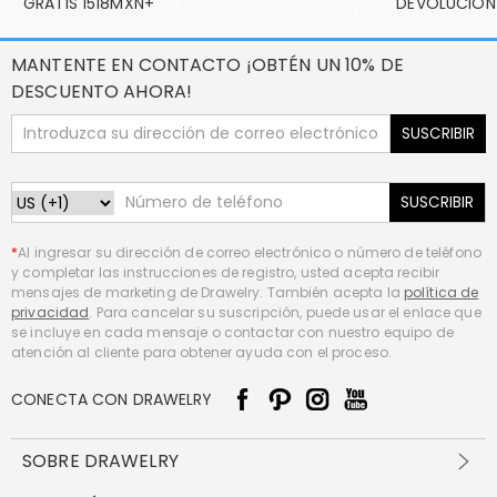
GRATIS 1518MXN+
DEVOLUCIÓN
MANTENTE EN CONTACTO ¡OBTÉN UN 10% DE
DESCUENTO AHORA!
SUSCRIBIR
SUSCRIBIR
*
Al ingresar su dirección de correo electrónico o número de teléfono
y completar las instrucciones de registro, usted acepta recibir
mensajes de marketing de Drawelry. También acepta la
política de
privacidad
. Para cancelar su suscripción, puede usar el enlace que
se incluye en cada mensaje o contactar con nuestro equipo de
atención al cliente para obtener ayuda con el proceso.
CONECTA CON DRAWELRY
SOBRE DRAWELRY