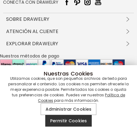
CONECTA CON DRAWELRY
SOBRE DRAWELRY
Sobre nosotros
ATENCIÓN AL CLIENTE
Contacta con nosotros
Envío y entrega
EXPLORAR DRAWELRY
política de privacidad
Métodos de pago
Términos y condiciones
Drawelry Prime
Nuestros métodos de pago
Devolución en 60 días
Preguntas frecuentes
Programa de Recompensas
Cómo cuidar
Política de cookies
Nuestras Cookies
Utilizamos cookies, que son pequeños archivos de texto para
Nuestros socios de entrega
personalizar el contenido. Las cookies nos permiten ofrecerle la
mejor experiencia posible. Permite todas las cookies o ajusta
tus preferencias de cookies. Puedes ver nuestras
Política de
Cookies
para más información.
Nuestra garantía de servicio
Administrar Cookies
Permitir Cookies
© 2019 - 2026
Drawelry
Reservados todos los derechos.