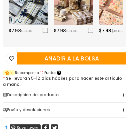
$7.98
$7.98
$7.98
$18.00
$18.00
$18.00
AÑADIR A LA BOLSA
Recompensa
12
Puntos
1
×
*
Se llevarán
5-12 días hábiles para hacer este artículo
a mano.
Descripción del producto
Código de artículo
:
DRHO5802
Envío y devoluciones
Sostén la Victoria: Copa de Cerveza en Forma
·
Envío Gratis
de Trofeo de la Copa del Mundo
SaveLower
Envío Estándar
:
9-18
Días Laborables