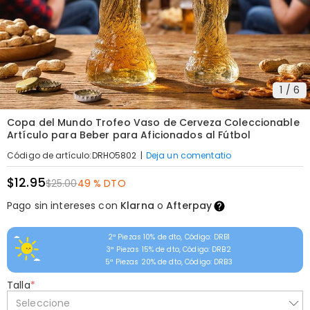
1
/
6
Copa del Mundo Trofeo Vaso de Cerveza Coleccionable
Artículo para Beber para Aficionados al Fútbol
|
Deja un comentatio
Código de artículo
:
DRHO5802
$12.95
$25.00
49 % DTO
Pago sin intereses con
Klarna
o
Afterpay
2ª Piezas 10% de dto, Código: DRB1
3ª Piezas 15% de dto, Código: DRB2
5ª Piezas 20% de dto, Código: DRB3
Talla
*
Seleccione