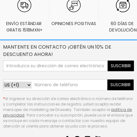
ENVÍO ESTÁNDAR 
OPINIONES POSITIVAS
60 DÍAS DE 
GRATIS 1518MXN+
DEVOLUCIÓN
MANTENTE EN CONTACTO ¡OBTÉN UN 10% DE
DESCUENTO AHORA!
SUSCRIBIR
SUSCRIBIR
*
Al ingresar su dirección de correo electrónico o número de teléfono
y completar las instrucciones de registro, usted acepta recibir
mensajes de marketing de Drawelry. También acepta la
política de
privacidad
. Para cancelar su suscripción, puede usar el enlace que
se incluye en cada mensaje o contactar con nuestro equipo de
atención al cliente para obtener ayuda con el proceso.