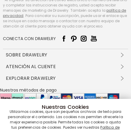
y completar las instrucciones de registro, usted acepta recibir
mensajes de marketing de Drawelry. También acepta la
política de
privacidad
. Para cancelar su suscripción, puede usar el enlace que
se incluye en cada mensaje o contactar con nuestro equipo de
atención al cliente para obtener ayuda con el proceso.
CONECTA CON DRAWELRY
SOBRE DRAWELRY
Sobre nosotros
ATENCIÓN AL CLIENTE
Contacta con nosotros
Envío y entrega
EXPLORAR DRAWELRY
política de privacidad
Métodos de pago
Términos y condiciones
Drawelry Prime
Nuestros métodos de pago
Devolución en 60 días
Preguntas frecuentes
Programa de Recompensas
Cómo cuidar
Política de cookies
Nuestras Cookies
Utilizamos cookies, que son pequeños archivos de texto para
personalizar el contenido. Las cookies nos permiten ofrecerle la
Nuestros socios de entrega
mejor experiencia posible. Permite todas las cookies o ajusta
tus preferencias de cookies. Puedes ver nuestras
Política de