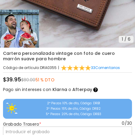
1
/
6
Cartera personalizada vintage con foto de cuero
marrón suave para hombre
|
33
Comentarios
Código de artículo
:
DRA0355
$39.95
$80.00
51 % DTO
Pago sin intereses con
Klarna
o
Afterpay
2ª Piezas 10% de dto, Código: DRB1
3ª Piezas 15% de dto, Código: DRB2
5ª Piezas 20% de dto, Código: DRB3
0
/
30
Grabado Trasero
*