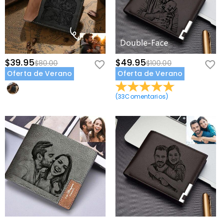
$39.95
$49.95
$80.00
$100.00
Oferta de Verano
Oferta de Verano
(
33
Comentarios
)