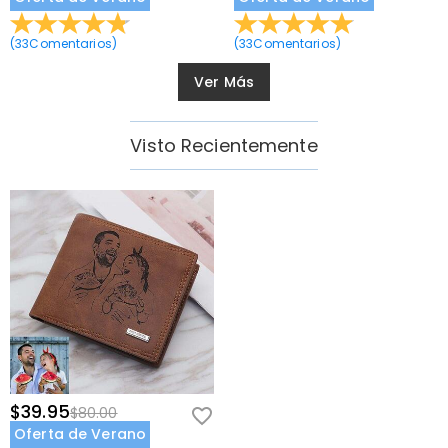
(
33
Comentarios
)
(
33
Comentarios
)
Ver Más
Visto Recientemente
$39.95
$80.00
Oferta de Verano