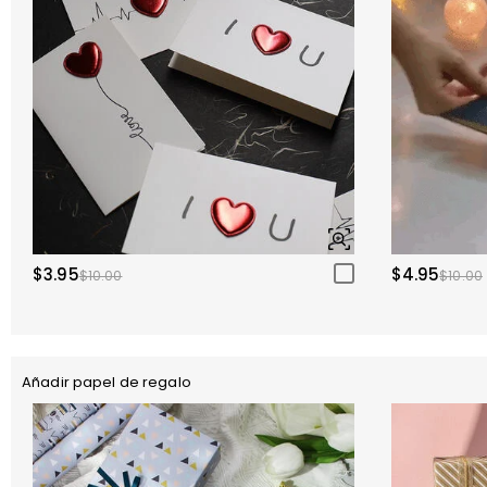
$3.95
$4.95
$10.00
$10.00
Añadir papel de regalo