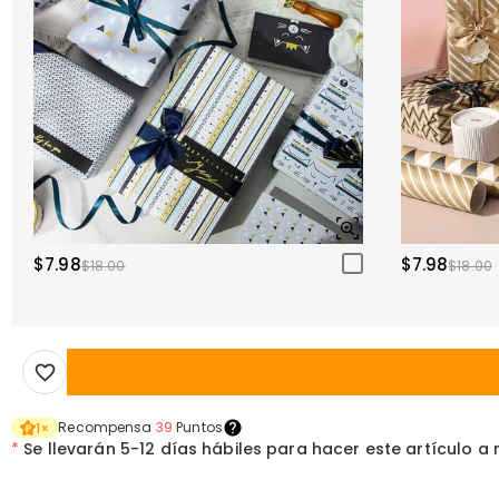
$7.98
$7.98
$18.00
$18.00
Recompensa
39
Puntos
1
×
*
Se llevarán
5-12 días hábiles para hacer este artículo a