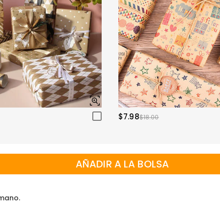
$7.98
$18.00
AÑADIR A LA BOLSA
 mano.