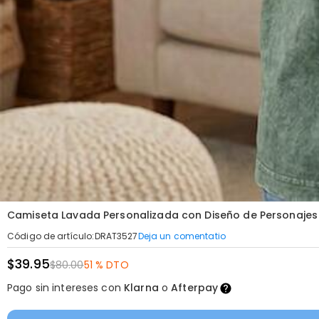
Camiseta Lavada Personalizada con Diseño de Personajes
Deja un comentatio
Código de artículo
:
DRAT3527
$39.95
$80.00
51 % DTO
Pago sin intereses con
Klarna
o
Afterpay