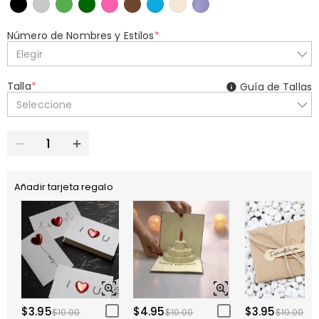
Número de Nombres y Estilos
*
Elegir
Talla
*
Guía de Tallas
Seleccione
Añadir tarjeta regalo
$3.95
$4.95
$3.95
$10.00
$10.00
$10.00