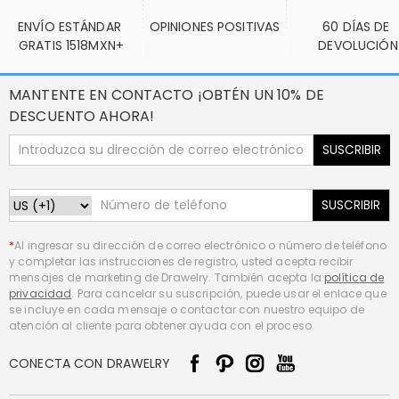
ENVÍO ESTÁNDAR 
OPINIONES POSITIVAS
60 DÍAS DE 
GRATIS 1518MXN+
DEVOLUCIÓN
MANTENTE EN CONTACTO ¡OBTÉN UN 10% DE
DESCUENTO AHORA!
SUSCRIBIR
SUSCRIBIR
*
Al ingresar su dirección de correo electrónico o número de teléfono
y completar las instrucciones de registro, usted acepta recibir
mensajes de marketing de Drawelry. También acepta la
política de
privacidad
. Para cancelar su suscripción, puede usar el enlace que
se incluye en cada mensaje o contactar con nuestro equipo de
atención al cliente para obtener ayuda con el proceso.
CONECTA CON DRAWELRY