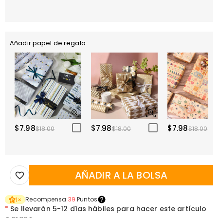
Añadir papel de regalo
$7.98
$7.98
$7.98
$18.00
$18.00
$18.00
AÑADIR A LA BOLSA
Recompensa
39
Puntos
1
×
*
Se llevarán
5-12 días hábiles para hacer este artículo