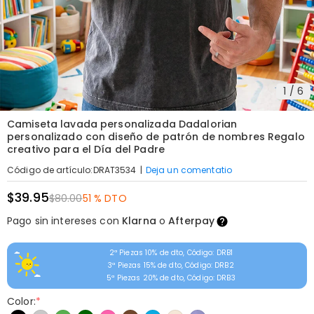
1
/
6
Camiseta lavada personalizada Dadalorian
personalizado con diseño de patrón de nombres Regalo
creativo para el Día del Padre
|
Deja un comentatio
Código de artículo
:
DRAT3534
$39.95
$80.00
51 % DTO
Pago sin intereses con
Klarna
o
Afterpay
2ª Piezas 10% de dto, Código: DRB1
3ª Piezas 15% de dto, Código: DRB2
5ª Piezas 20% de dto, Código: DRB3
Color:
*