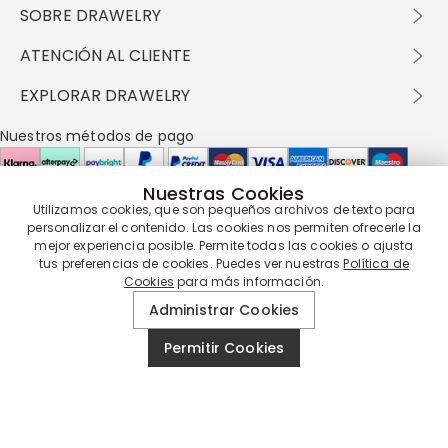
SOBRE DRAWELRY
Sobre nosotros
ATENCIÓN AL CLIENTE
Contacta con nosotros
Envío y entrega
EXPLORAR DRAWELRY
política de privacidad
Métodos de pago
Términos y condiciones
Drawelry Prime
Nuestros métodos de pago
Devolución en 60 días
Preguntas frecuentes
Programa de Recompensas
Cómo cuidar
Política de cookies
Nuestras Cookies
Utilizamos cookies, que son pequeños archivos de texto para
Nuestros socios de entrega
personalizar el contenido. Las cookies nos permiten ofrecerle la
mejor experiencia posible. Permite todas las cookies o ajusta
tus preferencias de cookies. Puedes ver nuestras
Política de
Cookies
para más información.
Nuestra garantía de servicio
Administrar Cookies
Permitir Cookies
© 2019 - 2026
Drawelry
Reservados todos los derechos.