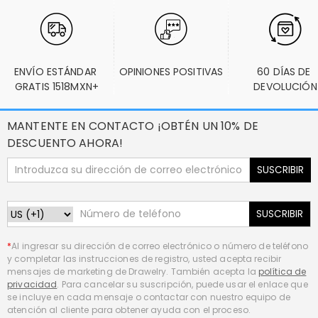
ENVÍO ESTÁNDAR 
OPINIONES POSITIVAS
60 DÍAS DE 
GRATIS 1518MXN+
DEVOLUCIÓN
MANTENTE EN CONTACTO ¡OBTÉN UN 10% DE
DESCUENTO AHORA!
SUSCRIBIR
SUSCRIBIR
*
Al ingresar su dirección de correo electrónico o número de teléfono
y completar las instrucciones de registro, usted acepta recibir
mensajes de marketing de Drawelry. También acepta la
política de
privacidad
. Para cancelar su suscripción, puede usar el enlace que
se incluye en cada mensaje o contactar con nuestro equipo de
atención al cliente para obtener ayuda con el proceso.