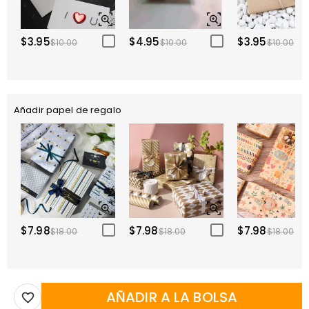
$3.95
$4.95
$3.95
$10.00
$10.00
$10.00
Añadir papel de regalo
$7.98
$7.98
$7.98
$18.00
$18.00
$18.00
AÑADIR A LA BOLSA