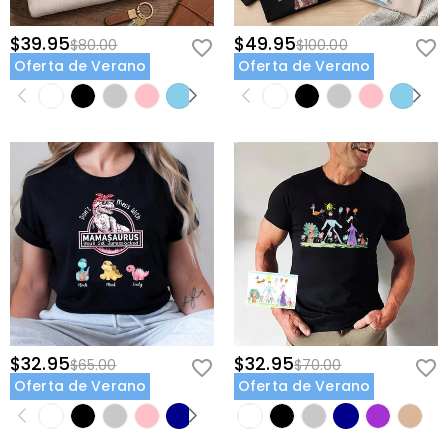
$39.95
$49.95
$80.00
$100.00
Oferta de Verano
Oferta de Verano
$32.95
$32.95
$65.00
$70.00
Oferta de Verano
Oferta de Verano