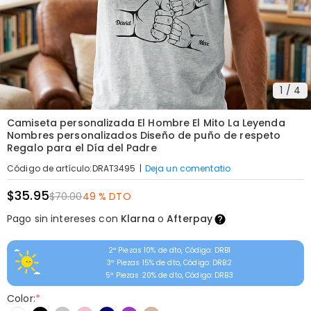
1
/
4
Camiseta personalizada El Hombre El Mito La Leyenda
Nombres personalizados Diseño de puño de respeto
Regalo para el Día del Padre
|
Deja un comentatio
Código de artículo
:
DRAT3495
$35.95
$70.00
49 % DTO
Pago sin intereses con
Klarna
o
Afterpay
2ª Piezas 10% de dto, Código: DRB1
3ª Piezas 15% de dto, Código: DRB2
5ª Piezas 20% de dto, Código: DRB3
Color:
*