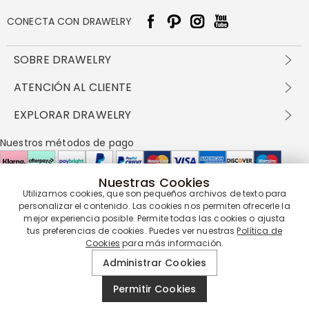
CONECTA CON DRAWELRY
SOBRE DRAWELRY
Sobre nosotros
ATENCIÓN AL CLIENTE
Contacta con nosotros
Envío y entrega
EXPLORAR DRAWELRY
política de privacidad
Métodos de pago
Términos y condiciones
Drawelry Prime
Nuestros métodos de pago
Devolución en 60 días
Preguntas frecuentes
Programa de Recompensas
Cómo cuidar
Política de cookies
Nuestras Cookies
Utilizamos cookies, que son pequeños archivos de texto para
Nuestros socios de entrega
personalizar el contenido. Las cookies nos permiten ofrecerle la
mejor experiencia posible. Permite todas las cookies o ajusta
tus preferencias de cookies. Puedes ver nuestras
Política de
Cookies
para más información.
Nuestra garantía de servicio
Administrar Cookies
Permitir Cookies
© 2019 - 2026
Drawelry
Reservados todos los derechos.