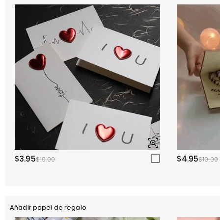
$3.95
$4.95
$10.00
$10.00
Añadir papel de regalo