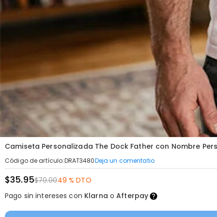
Camiseta Personalizada The Dock Father con Nombre Perso
Deja un comentatio
Código de artículo
:
DRAT3480
$35.95
$70.00
49 % DTO
Pago sin intereses con
Klarna
o
Afterpay