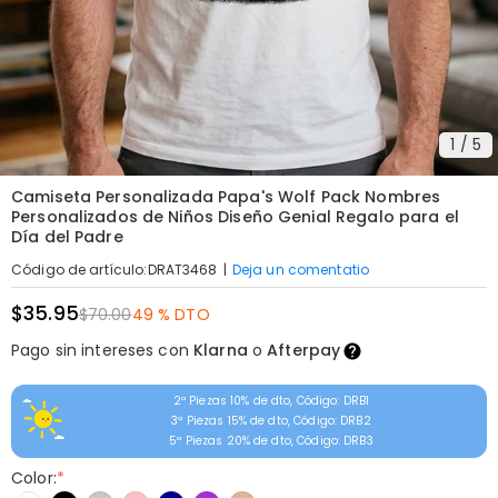
1
/
5
Camiseta Personalizada Papa's Wolf Pack Nombres
Personalizados de Niños Diseño Genial Regalo para el
Día del Padre
|
Deja un comentatio
Código de artículo
:
DRAT3468
$35.95
$70.00
49 % DTO
Pago sin intereses con
Klarna
o
Afterpay
2ª Piezas 10% de dto, Código: DRB1
3ª Piezas 15% de dto, Código: DRB2
5ª Piezas 20% de dto, Código: DRB3
Color:
*