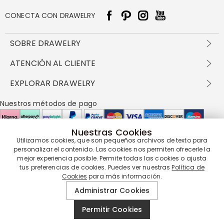
CONECTA CON DRAWELRY
SOBRE DRAWELRY
Sobre nosotros
ATENCIÓN AL CLIENTE
Contacta con nosotros
Envío y entrega
EXPLORAR DRAWELRY
política de privacidad
Métodos de pago
Términos y condiciones
Drawelry Prime
Nuestros métodos de pago
Devolución en 60 días
Preguntas frecuentes
Programa de Recompensas
Cómo cuidar
Política de cookies
Nuestras Cookies
Utilizamos cookies, que son pequeños archivos de texto para
Nuestros socios de entrega
personalizar el contenido. Las cookies nos permiten ofrecerle la
mejor experiencia posible. Permite todas las cookies o ajusta
tus preferencias de cookies. Puedes ver nuestras
Política de
Cookies
para más información.
Nuestra garantía de servicio
Administrar Cookies
Permitir Cookies
© 2019 - 2026
Drawelry
Reservados todos los derechos.