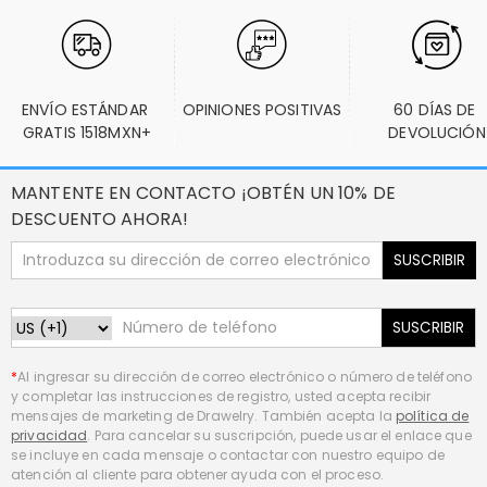
ENVÍO ESTÁNDAR 
OPINIONES POSITIVAS
60 DÍAS DE 
GRATIS 1518MXN+
DEVOLUCIÓN
MANTENTE EN CONTACTO ¡OBTÉN UN 10% DE
DESCUENTO AHORA!
SUSCRIBIR
SUSCRIBIR
*
Al ingresar su dirección de correo electrónico o número de teléfono
y completar las instrucciones de registro, usted acepta recibir
mensajes de marketing de Drawelry. También acepta la
política de
privacidad
. Para cancelar su suscripción, puede usar el enlace que
se incluye en cada mensaje o contactar con nuestro equipo de
atención al cliente para obtener ayuda con el proceso.