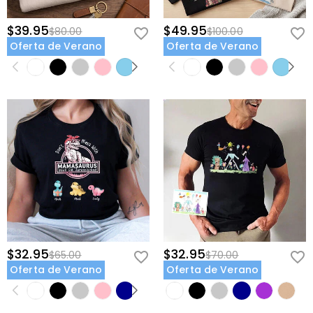
$39.95
$49.95
$80.00
$100.00
Oferta de Verano
Oferta de Verano
$32.95
$32.95
$65.00
$70.00
Oferta de Verano
Oferta de Verano