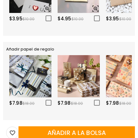
$3.95
$4.95
$3.95
$10.00
$10.00
$10.00
Añadir papel de regalo
$7.98
$7.98
$7.98
$18.00
$18.00
$18.00
AÑADIR A LA BOLSA