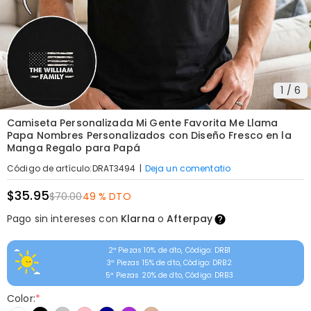
1
/
6
Camiseta Personalizada Mi Gente Favorita Me Llama
Papa Nombres Personalizados con Diseño Fresco en la
Manga Regalo para Papá
|
Deja un comentatio
Código de artículo
:
DRAT3494
$35.95
$70.00
49 % DTO
Pago sin intereses con
Klarna
o
Afterpay
2ª Piezas 10% de dto, Código: DRB1
3ª Piezas 15% de dto, Código: DRB2
5ª Piezas 20% de dto, Código: DRB3
Color:
*