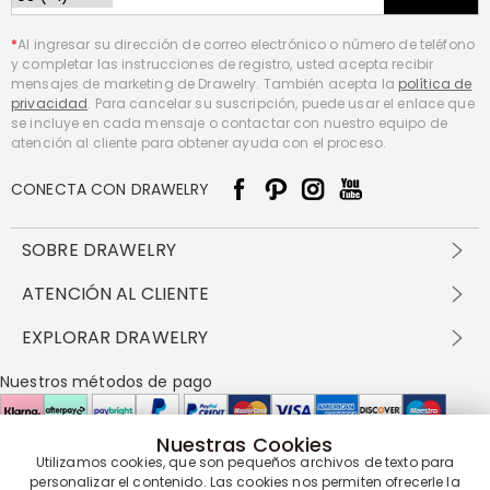
*
Al ingresar su dirección de correo electrónico o número de teléfono
y completar las instrucciones de registro, usted acepta recibir
mensajes de marketing de Drawelry. También acepta la
política de
privacidad
. Para cancelar su suscripción, puede usar el enlace que
se incluye en cada mensaje o contactar con nuestro equipo de
atención al cliente para obtener ayuda con el proceso.
CONECTA CON DRAWELRY
SOBRE DRAWELRY
Sobre nosotros
ATENCIÓN AL CLIENTE
Contacta con nosotros
Envío y entrega
EXPLORAR DRAWELRY
política de privacidad
Métodos de pago
Términos y condiciones
Drawelry Prime
Nuestros métodos de pago
Devolución en 60 días
Preguntas frecuentes
Programa de Recompensas
Cómo cuidar
Política de cookies
Nuestras Cookies
Utilizamos cookies, que son pequeños archivos de texto para
Nuestros socios de entrega
personalizar el contenido. Las cookies nos permiten ofrecerle la