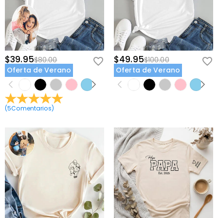
$39.95
$49.95
$80.00
$100.00
Oferta de Verano
Oferta de Verano
(
5
Comentarios
)