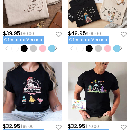
$39.95
$49.95
$80.00
$100.00
Oferta de Verano
Oferta de Verano
$32.95
$32.95
$65.00
$70.00