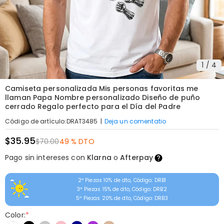
1
/
4
Camiseta personalizada Mis personas favoritas me
llaman Papa Nombre personalizado Diseño de puño
cerrado Regalo perfecto para el Día del Padre
|
Deja un comentatio
Código de artículo
:
DRAT3485
$35.95
$70.00
49 % DTO
Pago sin intereses con
Klarna
o
Afterpay
2ª Piezas 10% de dto, Código: DRB1
3ª Piezas 15% de dto, Código: DRB2
5ª Piezas 20% de dto, Código: DRB3
Color:
*