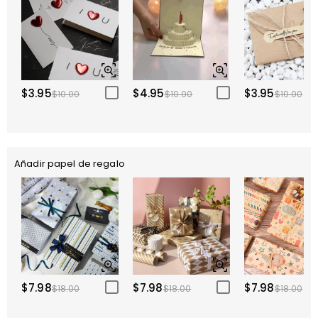
$3.95
$4.95
$3.95
$10.00
$10.00
$10.00
Añadir papel de regalo
$7.98
$7.98
$7.98
$18.00
$18.00
$18.00