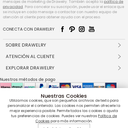
mensajes de marketing de Drawelry. También acepta la
política de
privacidad
. Para cancelar su suscripción, puede usar el enlace que
se incluye en cada mensaje o contactar con nuestro equipo de
atención al cliente para obtener ayuda con el proceso.
CONECTA CON DRAWELRY
SOBRE DRAWELRY
Sobre nosotros
ATENCIÓN AL CLIENTE
Contacta con nosotros
Envío y entrega
EXPLORAR DRAWELRY
política de privacidad
Métodos de pago
Términos y condiciones
Drawelry Prime
Nuestros métodos de pago
Devolución en 60 días
Preguntas frecuentes
Programa de Recompensas
Cómo cuidar
Política de cookies
Nuestras Cookies
Utilizamos cookies, que son pequeños archivos de texto para
Nuestros socios de entrega
personalizar el contenido. Las cookies nos permiten ofrecerle la
mejor experiencia posible. Permite todas las cookies o ajusta
tus preferencias de cookies. Puedes ver nuestras
Política de
Cookies
para más información.
Nuestra garantía de servicio