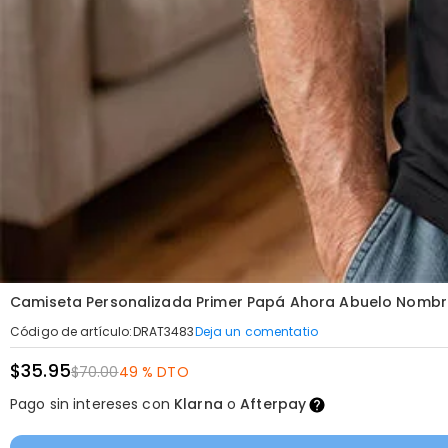
Camiseta Personalizada Primer Papá Ahora Abuelo Nombres
Deja un comentatio
Código de artículo
:
DRAT3483
$35.95
$70.00
49 % DTO
Pago sin intereses con
Klarna
o
Afterpay