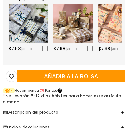
$7.98
$7.98
$7.98
$18.00
$18.00
$18.00
AÑADIR A LA BOLSA
Recompensa
39
Puntos
1
×
*
Se llevarán
5-12 días hábiles para hacer este artículo
a mano.
Descripción del producto
Código de artículo
:
DRAT3505
Envío y devoluciones