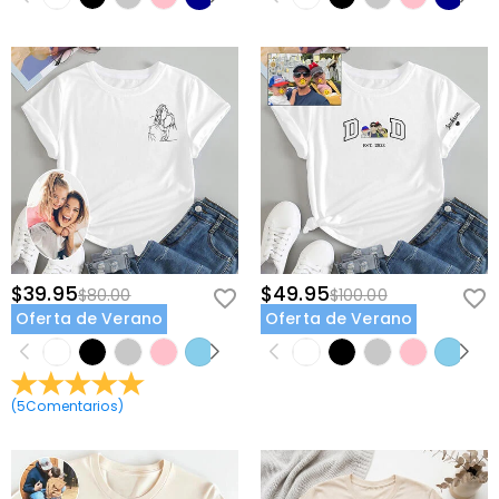
$39.95
$49.95
$80.00
$100.00
Oferta de Verano
Oferta de Verano
(
5
Comentarios
)