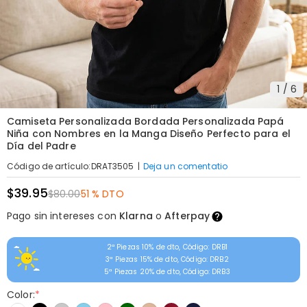
1
/
6
Camiseta Personalizada Bordada Personalizada Papá
Niña con Nombres en la Manga Diseño Perfecto para el
Día del Padre
|
Deja un comentatio
Código de artículo
:
DRAT3505
$39.95
$80.00
51 % DTO
Pago sin intereses con
Klarna
o
Afterpay
2ª Piezas 10% de dto, Código: DRB1
3ª Piezas 15% de dto, Código: DRB2
5ª Piezas 20% de dto, Código: DRB3
Color:
*