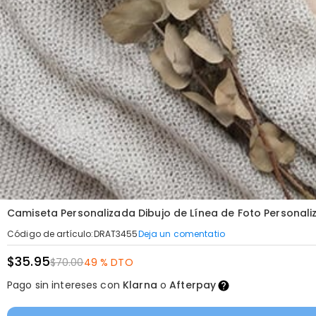
Camiseta Personalizada Dibujo de Línea de Foto Personali
Deja un comentatio
Código de artículo
:
DRAT3455
$35.95
$70.00
49 % DTO
Pago sin intereses con
Klarna
o
Afterpay