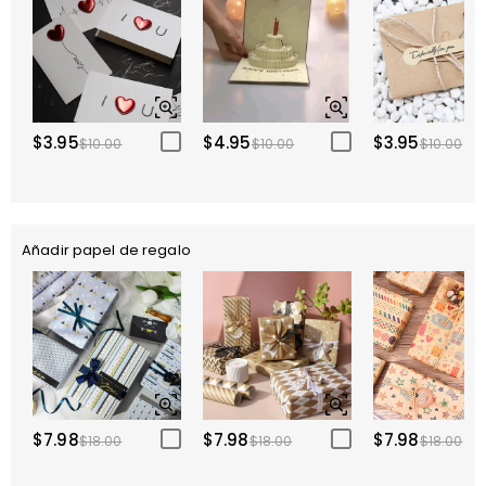
$3.95
$4.95
$3.95
$10.00
$10.00
$10.00
Añadir papel de regalo
$7.98
$7.98
$7.98
$18.00
$18.00
$18.00