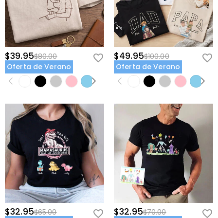
$39.95
$49.95
$80.00
$100.00
Oferta de Verano
Oferta de Verano
$32.95
$32.95
$65.00
$70.00