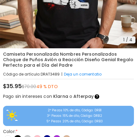
1
/
4
Camiseta Personalizada Nombres Personalizados
Choque de Puños Avión a Reacción Diseño Genial Regalo
Perfecto para el Día del Padre
|
Deja un comentatio
Código de artículo
:
DRAT3489
$35.95
$70.00
49 % DTO
Pago sin intereses con
Klarna
o
Afterpay
2ª Piezas 10% de dto, Código: DRB1
3ª Piezas 15% de dto, Código: DRB2
5ª Piezas 20% de dto, Código: DRB3
Color:
*