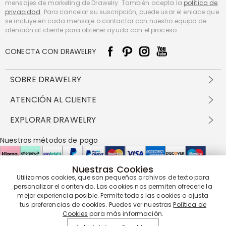
mensajes de marketing de Drawelry. También acepta la
política de
privacidad
. Para cancelar su suscripción, puede usar el enlace que
se incluye en cada mensaje o contactar con nuestro equipo de
atención al cliente para obtener ayuda con el proceso.
CONECTA CON DRAWELRY
SOBRE DRAWELRY
Sobre nosotros
ATENCIÓN AL CLIENTE
Contacta con nosotros
Envío y entrega
EXPLORAR DRAWELRY
política de privacidad
Métodos de pago
Términos y condiciones
Drawelry Prime
Nuestros métodos de pago
Devolución en 60 días
Preguntas frecuentes
Programa de Recompensas
Cómo cuidar
Política de cookies
Nuestras Cookies
Utilizamos cookies, que son pequeños archivos de texto para
Nuestros socios de entrega
personalizar el contenido. Las cookies nos permiten ofrecerle la
mejor experiencia posible. Permite todas las cookies o ajusta
tus preferencias de cookies. Puedes ver nuestras
Política de
Cookies
para más información.
Nuestra garantía de servicio