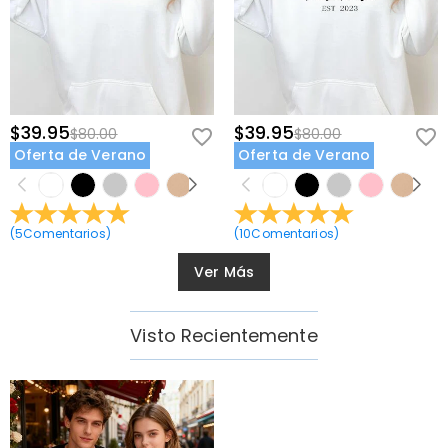
$39.95
$39.95
$80.00
$80.00
Oferta de Verano
Oferta de Verano
(
5
Comentarios
)
(
10
Comentarios
)
Ver Más
Visto Recientemente