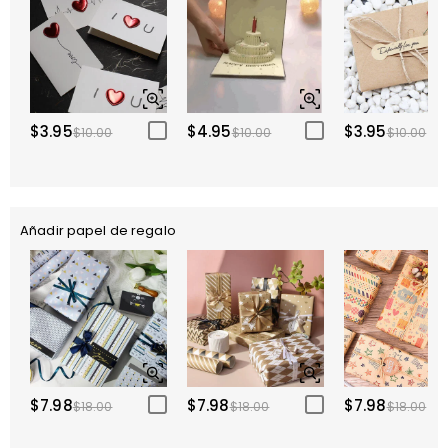
$3.95
$4.95
$3.95
$10.00
$10.00
$10.00
Añadir papel de regalo
$7.98
$7.98
$7.98
$18.00
$18.00
$18.00