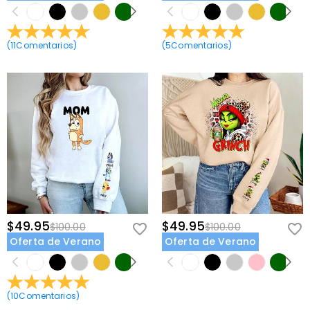
(
11
Comentarios
)
(
5
Comentarios
)
$49.95
$49.95
$100.00
$100.00
Oferta de Verano
Oferta de Verano
(
10
Comentarios
)