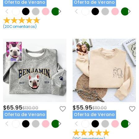
Oferta de Verano
Oferta de Verano
(
20
Comentarios
)
$65.95
$55.95
$130.00
$110.00
Oferta de Verano
Oferta de Verano
(
10
Comentarios
)