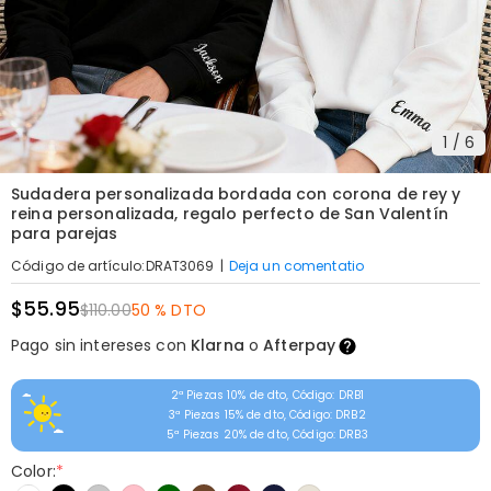
1
/
6
Sudadera personalizada bordada con corona de rey y
reina personalizada, regalo perfecto de San Valentín
para parejas
|
Deja un comentatio
Código de artículo
:
DRAT3069
$55.95
$110.00
50 % DTO
Pago sin intereses con
Klarna
o
Afterpay
2ª Piezas 10% de dto, Código: DRB1
3ª Piezas 15% de dto, Código: DRB2
5ª Piezas 20% de dto, Código: DRB3
Color:
*