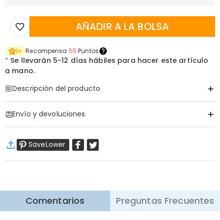
AÑADIR A LA BOLSA
Recompensa
55
Puntos
1
×
*
Se llevarán
5-12 días hábiles para hacer este artículo
a mano.
Descripción del producto
Código de artículo
:
DRAT3069
Envío y devoluciones
Información básica
Tela
:
Poliéster, Cotton
·
Envío Gratis
SaveLower
Envío Estándar
:
9-18
Días Laborables
$13.99 (Pedidos < $69.00)
Gratis (Pedidos > $69.00)
Envío Express
:
5-8
Días Laborables
$25.99 (Pedidos < $169.00)
Gratis (Pedidos > $169.00)
Saber más
Comentarios
Preguntas Frecuentes
·
Devolución de 60 Días