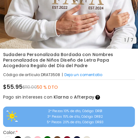
1
/
7
Sudadera Personalizada Bordada con Nombres
Personalizados de Niños Diseño de Letra Papa
Acogedora Regalo del Día del Padre
|
Deja un comentatio
Código de artículo
:
DRAT3508
$55.95
$110.00
50 % DTO
Pago sin intereses con
Klarna
o
Afterpay
2ª Piezas 10% de dto, Código: DRB1
3ª Piezas 15% de dto, Código: DRB2
5ª Piezas 20% de dto, Código: DRB3
Color:
*