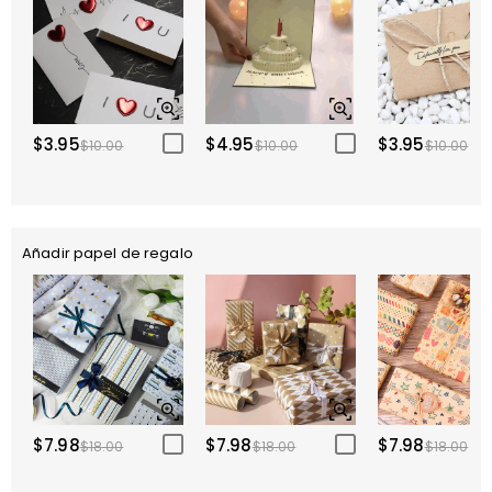
$3.95
$4.95
$3.95
$10.00
$10.00
$10.00
Añadir papel de regalo
$7.98
$7.98
$7.98
$18.00
$18.00
$18.00