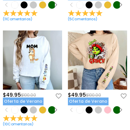
(
11
Comentarios
)
(
5
Comentarios
)
$49.95
$49.95
$100.00
$100.00
Oferta de Verano
Oferta de Verano
(
10
Comentarios
)