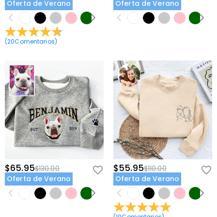
Oferta de Verano
Oferta de Verano
(
20
Comentarios
)
$65.95
$55.95
$130.00
$110.00
Oferta de Verano
Oferta de Verano
(
10
Comentarios
)