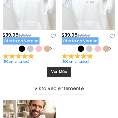
$39.95
$39.95
$80.00
$80.00
Oferta de Verano
Oferta de Verano
(
5
Comentarios
)
(
10
Comentarios
)
Ver Más
Visto Recientemente