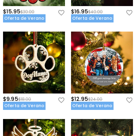
$15.95
$16.95
$30.00
$40.00
Oferta de Verano
Oferta de Verano
$9.95
$12.95
$18.00
$24.00
Oferta de Verano
Oferta de Verano