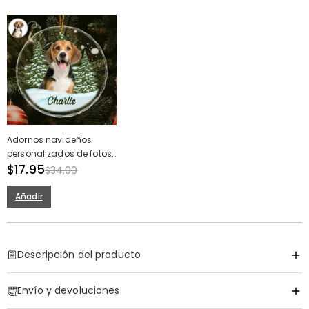
Adornos navideños
personalizados de fotos
de mascotas de
$17.95
$34.00
navidad
Añadir
Descripción del producto
Código de artículo
:
DRHO5092
Envío y devoluciones