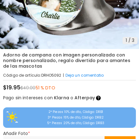
1
/
3
Adorno de campana con imagen personalizada con
nombre personalizado, regalo divertido para amantes
de las mascotas
|
Deja un comentatio
Código de artículo
:
DRHO5092
$19.95
$40.00
51 % DTO
Pago sin intereses con
Klarna
o
Afterpay
2ª Piezas 10% de dto, Código: DRB1
3ª Piezas 15% de dto, Código: DRB2
5ª Piezas 20% de dto, Código: DRB3
Añadir Foto
*