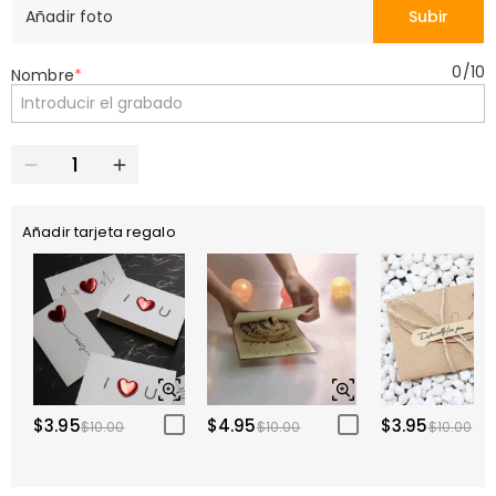
Añadir foto
Subir
0
/
10
Nombre
*
Añadir tarjeta regalo
$3.95
$4.95
$3.95
$10.00
$10.00
$10.00