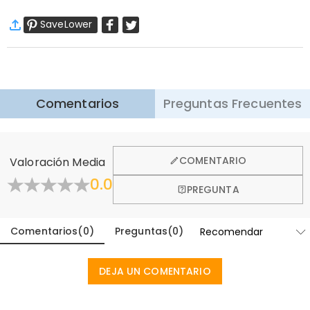
·
Envío Gratis
SaveLower
Envío Estándar
:
9-18
Días Laborables
$13.99 (Pedidos < $69.00)
Gratis (Pedidos > $69.00)
Envío Express
:
5-8
Días Laborables
$25.99 (Pedidos < $169.00)
Gratis (Pedidos > $169.00)
Saber más
Comentarios
Preguntas Frecuentes
·
Devolución de 60 Días
Queremos que se sienta cómodo y confiado al comprar,
por eso ofrecemos una política de devolución de 60 días.
COMENTARIO
Valoración Media
Aprender Más
0.0
PREGUNTA
Comentarios
(
0
)
Preguntas
(
0
)
DEJA UN COMENTARIO