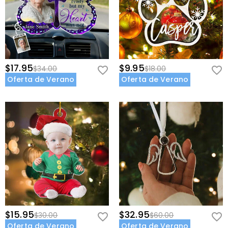
$17.95
$9.95
$34.00
$18.00
Oferta de Verano
Oferta de Verano
$15.95
$32.95
$30.00
$60.00
Oferta de Verano
Oferta de Verano