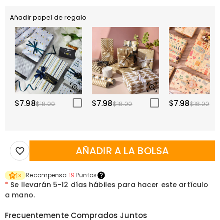
Añadir papel de regalo
$7.98
$7.98
$7.98
$18.00
$18.00
$18.00
AÑADIR A LA BOLSA
Recompensa
19
Puntos
1
×
*
Se llevarán
5-12 días hábiles para hacer este artículo
a mano.
Frecuentemente Comprados Juntos