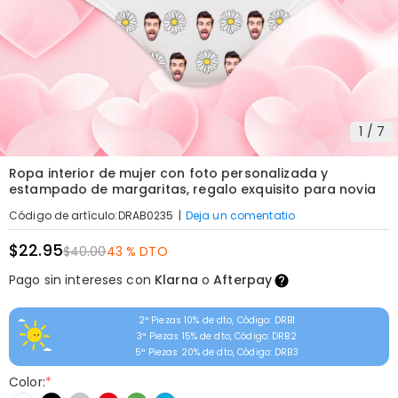
1
/
7
Ropa interior de mujer con foto personalizada y
estampado de margaritas, regalo exquisito para novia
|
Deja un comentatio
Código de artículo
:
DRAB0235
$22.95
$40.00
43 % DTO
Pago sin intereses con
Klarna
o
Afterpay
2ª Piezas 10% de dto, Código: DRB1
3ª Piezas 15% de dto, Código: DRB2
5ª Piezas 20% de dto, Código: DRB3
Color:
*