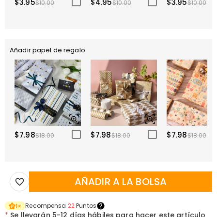
$3.95
$4.95
$3.95
$10.00
$10.00
$10.00
Añadir papel de regalo
$7.98
$7.98
$7.98
$18.00
$18.00
$18.00
AÑADIR A LA BOLSA
Recompensa
22
Puntos
1
×
*
Se llevarán
5-12 días hábiles para hacer este artículo