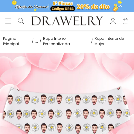
Página
Ropa Interior
Ropa interior de
...
Principal
Personalizada
Mujer