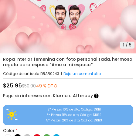
1
/
5
Ropa interior femenina con foto personalizada, hermoso
regalo para esposa "Amo a mi esposo"
|
Deja un comentatio
Código de artículo
:
DRAB0243
$25.95
$50.00
49 % DTO
Pago sin intereses con
Klarna
o
Afterpay
2ª Piezas 10% de dto, Código: DRB1
3ª Piezas 15% de dto, Código: DRB2
5ª Piezas 20% de dto, Código: DRB3
Color:
*