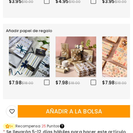
$3.95
$4.95
$3.95
$10.00
$10.00
$10.00
Añadir papel de regalo
$7.98
$7.98
$7.98
$18.00
$18.00
$18.00
AÑADIR A LA BOLSA
Recompensa
25
Puntos
1
×
*
Se llevarán
5-12 días hábiles para hacer este artículo