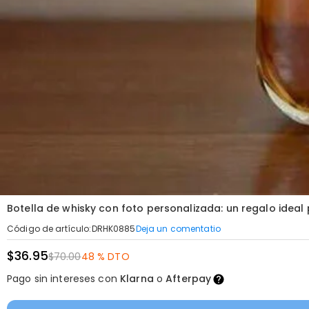
Botella de whisky con foto personalizada: un regalo idea
Deja un comentatio
Código de artículo
:
DRHK0885
$36.95
$70.00
48 % DTO
Pago sin intereses con
Klarna
o
Afterpay