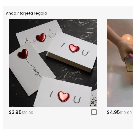
Añadir tarjeta regalo
$3.95
$4.95
$10.00
$10.00