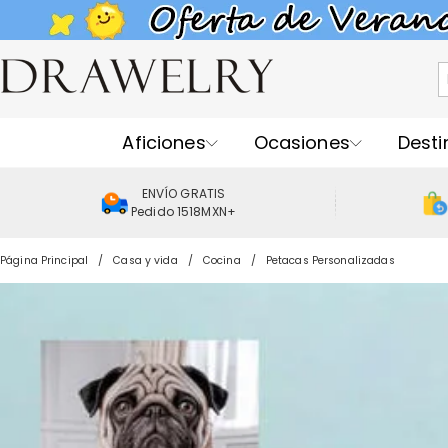
Aficiones
Ocasiones
Desti
ENVÍO GRATIS
Pedido 1518MXN+
Página Principal
Casa y vida
Cocina
Petacas Personalizadas