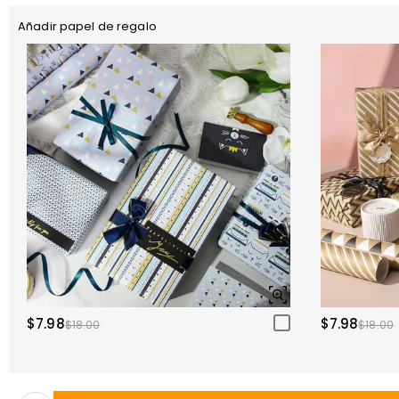
Añadir papel de regalo
$7.98
$7.98
$18.00
$18.00