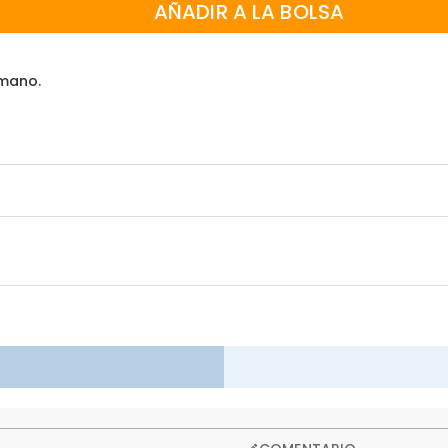
AÑADIR A LA BOLSA
 mano.
so ofrecemos una política de devolución de 60 días.