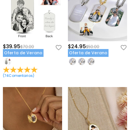
exactamente como lo imaginas.
Características del Producto y Artesanía
Foto de Alta Resolución:
Tu imagen se imprime con precisión para
capturar detalles finos, expresiones y emociones con una claridad
notable.
Colgante de Metal Duradero:
Elaborado con baño de metal de
$39.95
$24.95
$70.00
$50.00
calidad diseñado para resistir el deslustre y mantener su brillo con
Oferta de Verano
Oferta de Verano
el uso diario.
Acabado Suave y Pulido:
El colgante está cuidadosamente
terminado para sentirse suave contra tu piel y captar la luz de
(
74
Comentarios
)
forma hermosa.
Cierre Seguro:
Cuenta con un mecanismo de cierre confiable para
mantener tu preciado colgante seguro durante todo el día.
Por Qué Este Regalo Destaca
A diferencia de las joyas genéricas o los colgantes producidos en
masa, este collar personalizado es únicamente tuyo. Combina la
intimidad de una foto personal con la elegancia de la joyería fina,