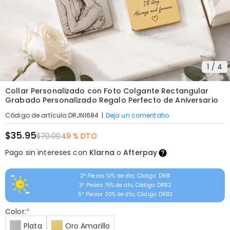
1
/
4
Collar Personalizado con Foto Colgante Rectangular
Grabado Personalizado Regalo Perfecto de Aniversario
|
Deja un comentatio
Código de artículo
:
DRJN1684
$35.95
$70.00
49 % DTO
Pago sin intereses con
Klarna
o
Afterpay
2ª Piezas 10% de dto, Código: DRB1
3ª Piezas 15% de dto, Código: DRB2
5ª Piezas 20% de dto, Código: DRB3
Color:
*
Plata
Oro Amarillo