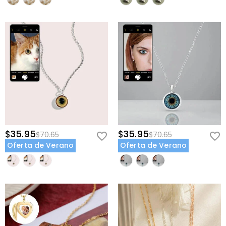
iluminación y contraste producen los grabados más claros. Los
retratos de primer plano y las fotos de parejas funcionan muy bien.
¿Qué debería grabar en la parte posterior del collar?
Las opciones
populares incluyen nombres, iniciales, una fecha significativa, una
frase corta como "Por Siempre Juntos" o un mensaje personal.
Mantén el texto conciso para mejores resultados.
¿Este collar es adecuado para el uso diario?
Sí, el baño de metal
duradero y el cierre seguro están diseñados para el uso diario. Sin
embargo, quítatelo al nadar o durante actividades intensas para
preservar su acabado.
¿Cómo cuido mi collar personalizado?
Límpialo suavemente con un
$35.95
$35.95
$70.65
$70.65
paño suave y seco. Evita productos químicos agresivos, humedad
Oferta de Verano
Oferta de Verano
excesiva y temperaturas extremas. Guárdalo en un lugar seco
cuando no lo uses.
¿Qué tamaño de colgante debería elegir?
Considera qué tan visible
quieres que sea tu foto. Los tamaños más grandes muestran mejor
los detalles finos, mientras que los tamaños más pequeños ofrecen
un aspecto delicado y discreto.