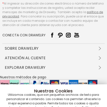
*
Al ingresar su dirección de correo electrónico o número de teléfono
y completar las instrucciones de registro, usted acepta recibir
mensajes de marketing de Drawelry. También acepta la
política de
privacidad
. Para cancelar su suscripción, puede usar el enlace que
se incluye en cada mensaje o contactar con nuestro equipo de
atención al cliente para obtener ayuda con el proceso.
CONECTA CON DRAWELRY
SOBRE DRAWELRY
Sobre nosotros
ATENCIÓN AL CLIENTE
Contacta con nosotros
Envío y entrega
EXPLORAR DRAWELRY
política de privacidad
Métodos de pago
Términos y condiciones
Drawelry Prime
Nuestros métodos de pago
Devolución en 60 días
Preguntas frecuentes
Programa de Recompensas
Cómo cuidar
Política de cookies
Nuestras Cookies
Utilizamos cookies, que son pequeños archivos de texto para
Nuestros socios de entrega
personalizar el contenido. Las cookies nos permiten ofrecerle la
mejor experiencia posible. Permite todas las cookies o ajusta