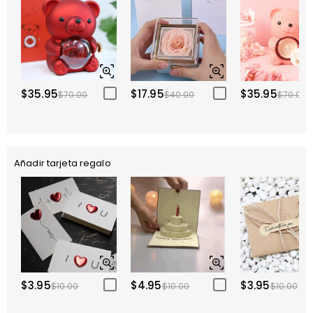
$35.95
$17.95
$35.95
$70.00
$40.00
$70.00
Añadir tarjeta regalo
$3.95
$4.95
$3.95
$10.00
$10.00
$10.00