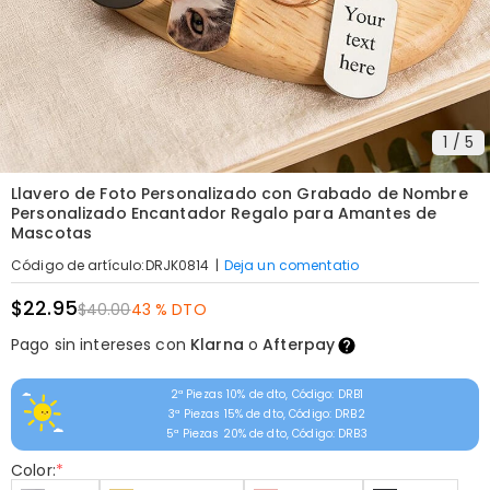
1
/
5
Llavero de Foto Personalizado con Grabado de Nombre
Personalizado Encantador Regalo para Amantes de
Mascotas
|
Deja un comentatio
Código de artículo
:
DRJK0814
$22.95
$40.00
43 % DTO
Pago sin intereses con
Klarna
o
Afterpay
2ª Piezas 10% de dto, Código: DRB1
3ª Piezas 15% de dto, Código: DRB2
5ª Piezas 20% de dto, Código: DRB3
Color:
*