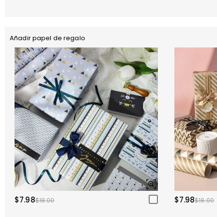
Añadir papel de regalo
$7.98
$7.98
$18.00
$18.00