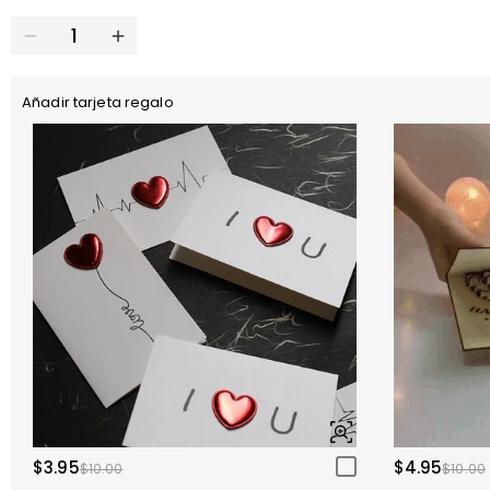
Añadir tarjeta regalo
$3.95
$4.95
$10.00
$10.00