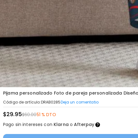
Pijama personalizado Foto de pareja personalizada Diseñ
Deja un comentatio
Código de artículo
:
DRAB0285
$29.95
$60.00
51 % DTO
Pago sin intereses con
Klarna
o
Afterpay