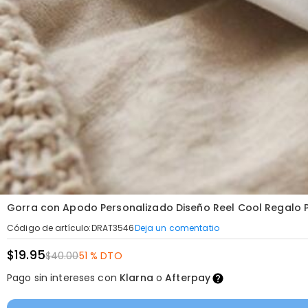
Gorra con Apodo Personalizado Diseño Reel Cool Regalo 
Deja un comentatio
Código de artículo
:
DRAT3546
$19.95
$40.00
51 % DTO
Pago sin intereses con
Klarna
o
Afterpay