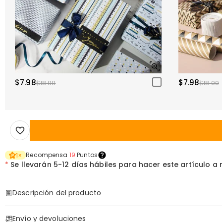
$7.98
$7.98
$18.00
$18.00
Recompensa
19
Puntos
1
×
*
Se llevarán
5-12 días hábiles para hacer este artículo a
Descripción del producto
Código de artículo
:
DRAT3546
Envío y devoluciones