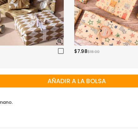
$7.98
$18.00
AÑADIR A LA BOLSA
 mano.