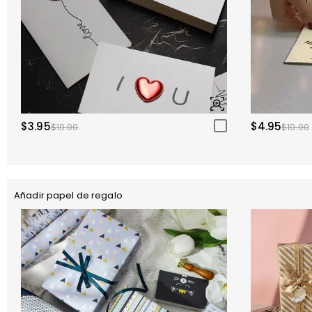
$3.95
$4.95
$10.00
$10.00
Añadir papel de regalo