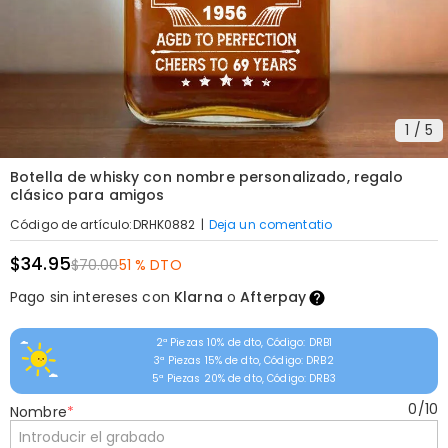
1
/
5
Botella de whisky con nombre personalizado, regalo
clásico para amigos
|
Deja un comentatio
Código de artículo
:
DRHK0882
$34.95
$70.00
51 % DTO
Pago sin intereses con
Klarna
o
Afterpay
2ª Piezas 10% de dto, Código: DRB1
3ª Piezas 15% de dto, Código: DRB2
5ª Piezas 20% de dto, Código: DRB3
0
/
10
Nombre
*