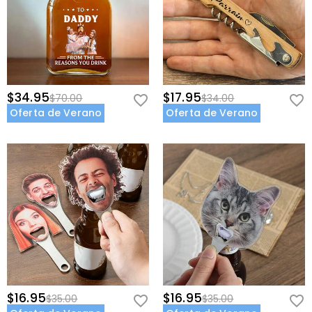
$34.95
$17.95
$70.00
$34.00
Oferta de Verano
Oferta de Verano
$16.95
$16.95
$35.00
$35.00