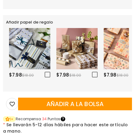
Añadir papel de regalo
$7.98
$7.98
$7.98
$18.00
$18.00
$18.00
AÑADIR A LA BOLSA
Recompensa
34
Puntos
1
×
*
Se llevarán
5-12 días hábiles para hacer este artículo
a mano.