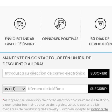
ENVÍO ESTÁNDAR 
OPINIONES POSITIVAS
60 DÍAS DE 
GRATIS 1518MXN+
DEVOLUCIÓN
MANTENTE EN CONTACTO ¡OBTÉN UN 10% DE
DESCUENTO AHORA!
SUSCRIBIR
SUSCRIBIR
*
Al ingresar su dirección de correo electrónico o número de teléfono
y completar las instrucciones de registro, usted acepta recibir
mensajes de marketing de Drawelry. También acepta la
política de