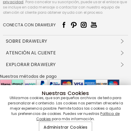
privacidad
. Para cancelar su suscripción, puede usar el enlace que
se incluye en cada mensaje o contactar con nuestro equipo de
atención al cliente para obtener ayuda con el proceso.
CONECTA CON DRAWELRY
SOBRE DRAWELRY
Sobre nosotros
ATENCIÓN AL CLIENTE
Contacta con nosotros
Envío y entrega
EXPLORAR DRAWELRY
política de privacidad
Métodos de pago
Términos y condiciones
Drawelry Prime
Nuestros métodos de pago
Devolución en 60 días
Preguntas frecuentes
Programa de Recompensas
Cómo cuidar
Política de cookies
Nuestras Cookies
Utilizamos cookies, que son pequeños archivos de texto para
Nuestros socios de entrega
personalizar el contenido. Las cookies nos permiten ofrecerle la
mejor experiencia posible. Permite todas las cookies o ajusta
tus preferencias de cookies. Puedes ver nuestras
Política de
Cookies
para más información.
Nuestra garantía de servicio
Administrar Cookies