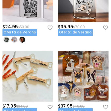
fecha de entrega. Si desea obtener más información,
consulte nuestra
60 Días de Devolución
.
$24.95
$35.95
$50.00
$70.00
Oferta de Verano
Oferta de Verano
$17.95
$37.95
$34.00
$40.00