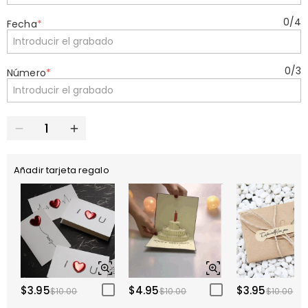
0
/
4
Fecha
*
0
/
3
Número
*
Añadir tarjeta regalo
$3.95
$4.95
$3.95
$10.00
$10.00
$10.00