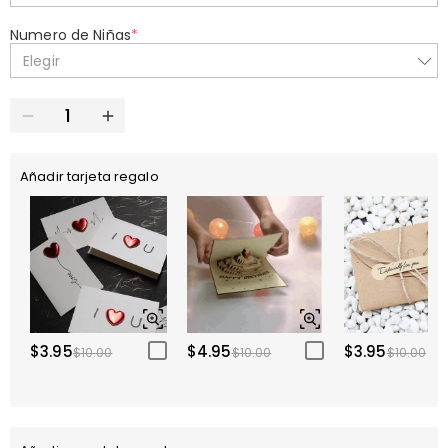
Numero de Niñas
*
Elegir
Añadir tarjeta regalo
$3.95
$4.95
$3.95
$10.00
$10.00
$10.00