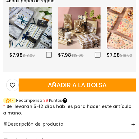
Añadir papel de regalo
$7.98
$7.98
$7.98
$18.00
$18.00
$18.00
AÑADIR A LA BOLSA
Recompensa
39
Puntos
1
×
*
Se llevarán
5-12 días hábiles para hacer este artículo
a mano.
Descripción del producto
Código de artículo
:
DRHO5614