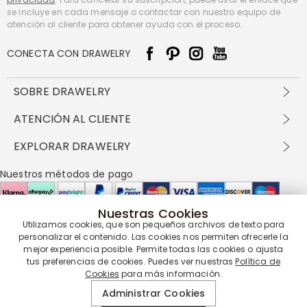
se incluye en cada mensaje o contactar con nuestro equipo de
atención al cliente para obtener ayuda con el proceso.
CONECTA CON DRAWELRY
SOBRE DRAWELRY
Sobre nosotros
ATENCIÓN AL CLIENTE
Contacta con nosotros
Envío y entrega
EXPLORAR DRAWELRY
política de privacidad
Métodos de pago
Términos y condiciones
Drawelry Prime
Nuestros métodos de pago
Devolución en 60 días
Preguntas frecuentes
Programa de Recompensas
Cómo cuidar
Política de cookies
Nuestras Cookies
Utilizamos cookies, que son pequeños archivos de texto para
Nuestros socios de entrega
personalizar el contenido. Las cookies nos permiten ofrecerle la
mejor experiencia posible. Permite todas las cookies o ajusta
tus preferencias de cookies. Puedes ver nuestras
Política de
Cookies
para más información.
Nuestra garantía de servicio
Administrar Cookies