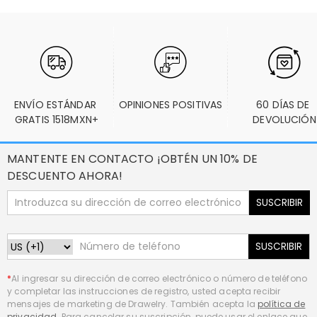
ENVÍO ESTÁNDAR 
OPINIONES POSITIVAS
60 DÍAS DE 
GRATIS 1518MXN+
DEVOLUCIÓN
MANTENTE EN CONTACTO ¡OBTÉN UN 10% DE
DESCUENTO AHORA!
SUSCRIBIR
SUSCRIBIR
*
Al ingresar su dirección de correo electrónico o número de teléfono
y completar las instrucciones de registro, usted acepta recibir
mensajes de marketing de Drawelry. También acepta la
política de
privacidad
. Para cancelar su suscripción, puede usar el enlace que