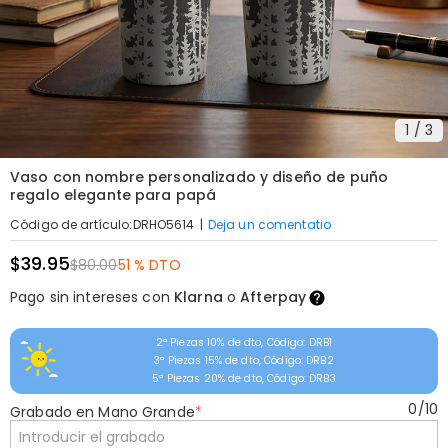
1
/
3
Vaso con nombre personalizado y diseño de puño
regalo elegante para papá
|
Deja un comentatio
Código de artículo
:
DRHO5614
$39.95
$80.00
51 % DTO
Pago sin intereses con
Klarna
o
Afterpay
2ª Piezas 10% de dto, Código: DRB1
3ª Piezas 15% de dto, Código: DRB2
5ª Piezas 20% de dto, Código: DRB3
0
/
10
Grabado en Mano Grande
*