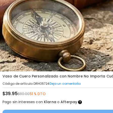
Vaso de Cuero Personalizado con Nombre No Importa Cu
Deja un comentatio
Código de artículo
:
DRHO5724
$39.95
$80.00
51 % DTO
Pago sin intereses con
Klarna
o
Afterpay