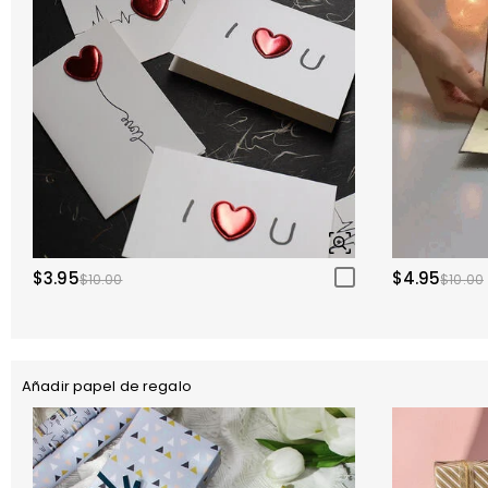
$3.95
$4.95
$10.00
$10.00
Añadir papel de regalo