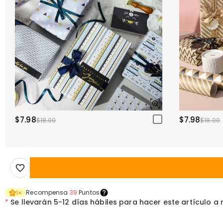
$7.98
$7.98
$18.00
$18.00
Recompensa
39
Puntos
1
×
*
Se llevarán
5-12 días hábiles para hacer este artículo a