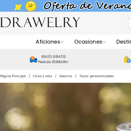
Aficiones
Ocasiones
Desti
ENVÍO GRATIS
Pedido 1518MXN+
Página Principal
Casa y vida
Adornos
Tazas personalizadas