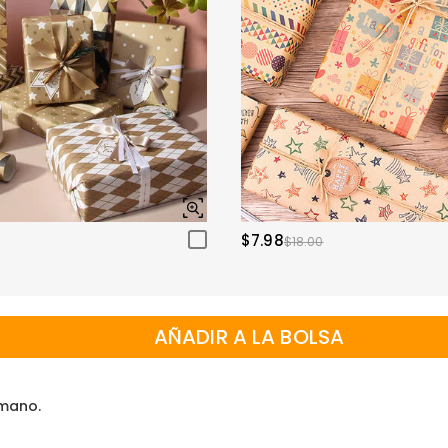
$7.98
$18.00
AÑADIR A LA BOLSA
 mano.