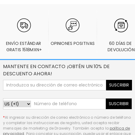
ENVÍO ESTÁNDAR 
OPINIONES POSITIVAS
60 DÍAS DE 
GRATIS 1518MXN+
DEVOLUCIÓN
MANTENTE EN CONTACTO ¡OBTÉN UN 10% DE
DESCUENTO AHORA!
SUSCRIBIR
SUSCRIBIR
*
Al ingresar su dirección de correo electrónico o número de teléfono
y completar las instrucciones de registro, usted acepta recibir
mensajes de marketing de Drawelry. También acepta la
política de
privacidad
. Para cancelar su suscripción, puede usar el enlace que