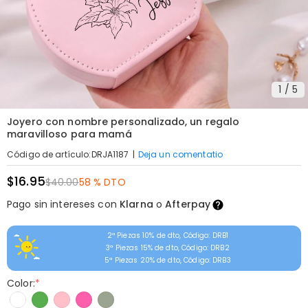
1
/
5
Joyero con nombre personalizado, un regalo
maravilloso para mamá
|
Deja un comentatio
Código de artículo
:
DRJA1187
$16.95
$40.00
58 % DTO
Pago sin intereses con
Klarna
o
Afterpay
2ª Piezas 10% de dto, Código: DRB1
3ª Piezas 15% de dto, Código: DRB2
5ª Piezas 20% de dto, Código: DRB3
Color:
*