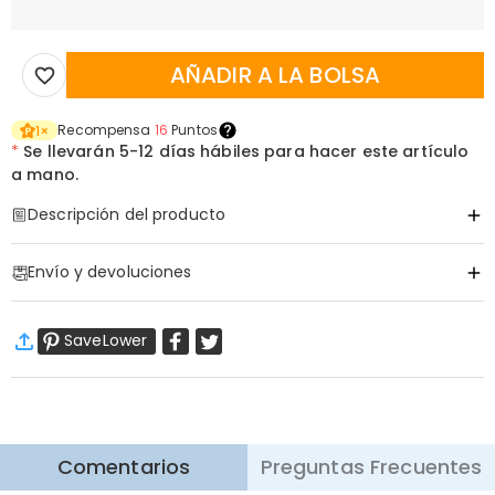
AÑADIR A LA BOLSA
Recompensa
16
Puntos
1
×
*
Se llevarán
5-12 días hábiles para hacer este artículo
a mano.
Descripción del producto
Código de artículo
:
DRJA1187
Envío y devoluciones
·
Envío Gratis
SaveLower
Envío Estándar
:
9-18
Días Laborables
$13.99 (Pedidos < $69.00)
Gratis (Pedidos > $69.00)
Envío Express
:
5-8
Días Laborables
$25.99 (Pedidos < $169.00)
Gratis (Pedidos > $169.00)
Saber más
Comentarios
Preguntas Frecuentes
·
Devolución de 60 Días