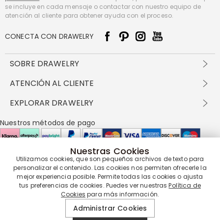
se incluye en cada mensaje o contactar con nuestro equipo de
atención al cliente para obtener ayuda con el proceso.
CONECTA CON DRAWELRY
SOBRE DRAWELRY
Sobre nosotros
ATENCIÓN AL CLIENTE
Contacta con nosotros
Envío y entrega
EXPLORAR DRAWELRY
política de privacidad
Métodos de pago
Términos y condiciones
Drawelry Prime
Nuestros métodos de pago
Devolución en 60 días
Preguntas frecuentes
Programa de Recompensas
Cómo cuidar
Política de cookies
Nuestras Cookies
Utilizamos cookies, que son pequeños archivos de texto para
Nuestros socios de entrega
personalizar el contenido. Las cookies nos permiten ofrecerle la
mejor experiencia posible. Permite todas las cookies o ajusta
tus preferencias de cookies. Puedes ver nuestras
Política de
Cookies
para más información.
Nuestra garantía de servicio
Administrar Cookies