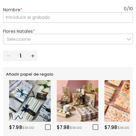
0
/
10
Nombre
*
Flores Natales
*
Seleccione
Añadir papel de regalo
$7.98
$7.98
$7.98
$18.00
$18.00
$18.00