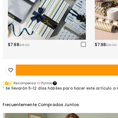
$7.98
$7.98
$18.00
$18.00
Recompensa
33
Puntos
1
×
*
Se llevarán
5-12 días hábiles para hacer este artículo a
Frecuentemente Comprados Juntos