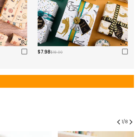
$7.98
$18.00
1
/
8