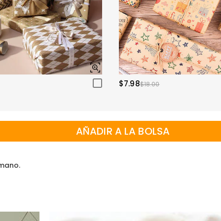
$7.98
$18.00
AÑADIR A LA BOLSA
 mano.