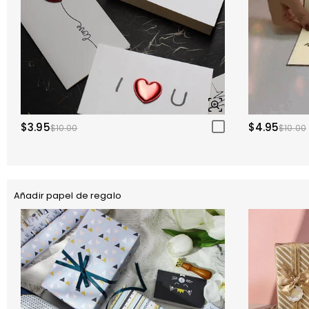
$3.95
$4.95
$10.00
$10.00
Añadir papel de regalo