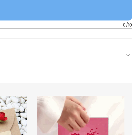
0
/
10