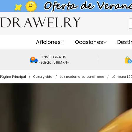
Aficiones
Ocasiones
Desti
ENVÍO GRATIS
Pedido 1518MXN+
Página Principal
Casa y vida
Luz nocturna personalizada
Lámpara LED 