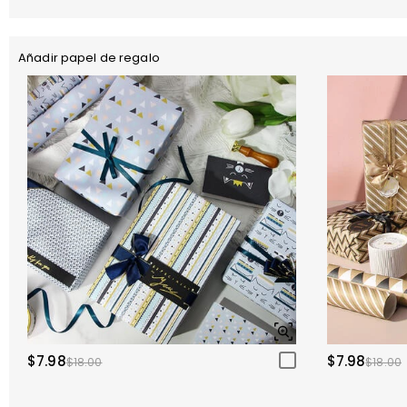
Añadir papel de regalo
$7.98
$7.98
$18.00
$18.00