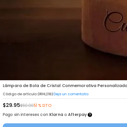
Lámpara de Bola de Cristal Conmemorativa Personalizada
Deja un comentatio
Código de artículo
:
DRHL2182
$29.95
$60.00
51 % DTO
Pago sin intereses con
Klarna
o
Afterpay