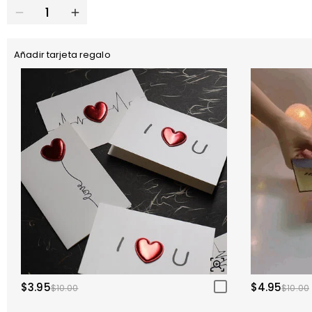
Añadir tarjeta regalo
$3.95
$4.95
$10.00
$10.00