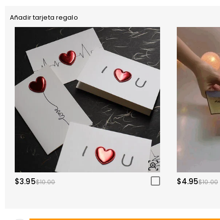
Añadir tarjeta regalo
$3.95
$4.95
$10.00
$10.00