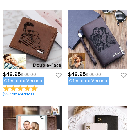
$49.95
$49.95
$100.00
$100.00
Oferta de Verano
Oferta de Verano
(
33
Comentarios
)