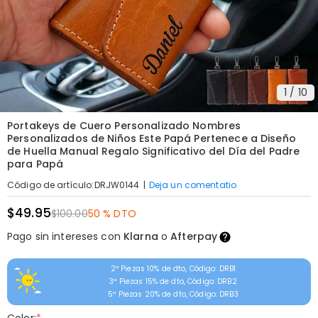
1
/
10
Portakeys de Cuero Personalizado Nombres
Personalizados de Niños Este Papá Pertenece a Diseño
de Huella Manual Regalo Significativo del Día del Padre
para Papá
|
Deja un comentatio
Código de artículo
:
DRJW0144
$49.95
$100.00
50 % DTO
Pago sin intereses con
Klarna
o
Afterpay
2ª Piezas 10% de dto, Código: DRB1
3ª Piezas 15% de dto, Código: DRB2
5ª Piezas 20% de dto, Código: DRB3