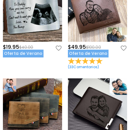
$19.95
$49.95
$40.00
$100.00
Oferta de Verano
Oferta de Verano
(
33
Comentarios
)