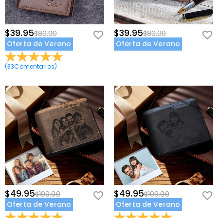
$39.95
$39.95
$80.00
$80.00
Oferta de Verano
Oferta de Verano
(
33
Comentarios
)
$49.95
$49.95
$100.00
$100.00
Oferta de Verano
Oferta de Verano