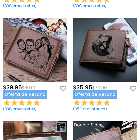
(
33
Comentarios
)
(
33
Comentarios
)
$39.95
$35.95
$80.00
$70.00
Oferta de Verano
Oferta de Verano
(
33
Comentarios
)
(
35
Comentarios
)