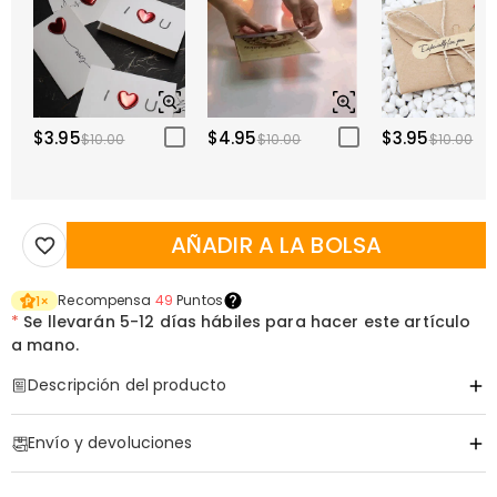
$3.95
$4.95
$3.95
$10.00
$10.00
$10.00
AÑADIR A LA BOLSA
Recompensa
49
Puntos
1
×
*
Se llevarán
5-12 días hábiles para hacer este artículo
a mano.
Descripción del producto
Código de artículo
:
DRJW0144
Envío y devoluciones
Un Portallaves de Cuero Personalizado Hecho
·
Envío Gratis
para Celebrar al Mejor Papá del Mundo