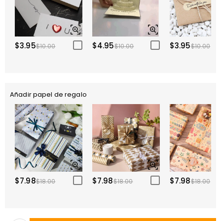
$3.95
$4.95
$3.95
$10.00
$10.00
$10.00
Añadir papel de regalo
$7.98
$7.98
$7.98
$18.00
$18.00
$18.00