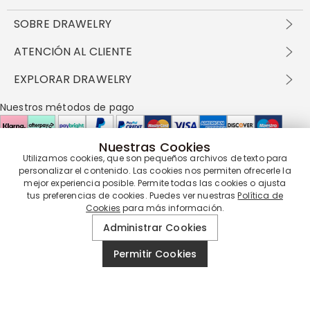
SOBRE DRAWELRY
Sobre nosotros
ATENCIÓN AL CLIENTE
Contacta con nosotros
Envío y entrega
EXPLORAR DRAWELRY
política de privacidad
Métodos de pago
Términos y condiciones
Drawelry Prime
Nuestros métodos de pago
Devolución en 60 días
Preguntas frecuentes
Programa de Recompensas
Cómo cuidar
Política de cookies
Nuestras Cookies
Utilizamos cookies, que son pequeños archivos de texto para
Nuestros socios de entrega
personalizar el contenido. Las cookies nos permiten ofrecerle la
mejor experiencia posible. Permite todas las cookies o ajusta
tus preferencias de cookies. Puedes ver nuestras
Política de
Cookies
para más información.
Nuestra garantía de servicio
Administrar Cookies
Permitir Cookies
© 2019 - 2026
Drawelry
Reservados todos los derechos.