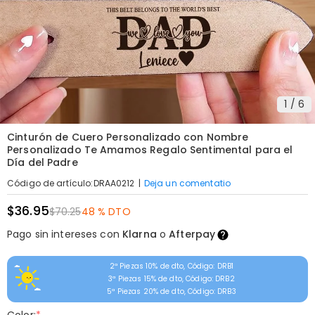
1
/
6
Cinturón de Cuero Personalizado con Nombre
Personalizado Te Amamos Regalo Sentimental para el
Día del Padre
|
Deja un comentatio
Código de artículo
:
DRAA0212
$36.95
$70.25
48 % DTO
Pago sin intereses con
Klarna
o
Afterpay
2ª Piezas 10% de dto, Código: DRB1
3ª Piezas 15% de dto, Código: DRB2
5ª Piezas 20% de dto, Código: DRB3