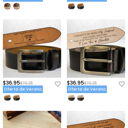
vintage diseñada para soportar el rigor del ajetreo diario de un
padre mientras mantiene un borde sofisticado y profesional.
Personalización de Doble Superficie: Ofrece un exterior masculino y
orgulloso para que el mundo lo vea y un santuario sentimental en el
interior reservado solo para sus ojos durante el ritual tranquilo y
sagrado de su rutina matutina.
Dale la fuerza de tu amor para llevar en cada momento bueno y
malo—personaliza su cinturón de herencia hoy.
$36.95
$36.95
$70.25
$70.25
Oferta de Verano
Oferta de Verano