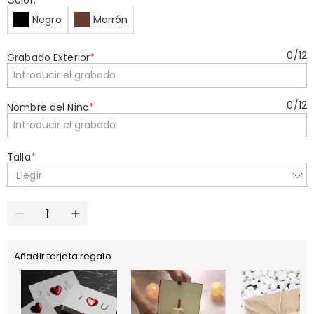
Color:
*
Negro
Marrón
0
/
12
Grabado Exterior
*
0
/
12
Nombre del Niño
*
Talla
*
Elegir
Añadir tarjeta regalo