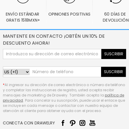
ENVÍO ESTÁNDAR 
OPINIONES POSITIVAS
60 DÍAS DE 
GRATIS 1518MXN+
DEVOLUCIÓN
MANTENTE EN CONTACTO ¡OBTÉN UN 10% DE
DESCUENTO AHORA!
SUSCRIBIR
SUSCRIBIR
*
Al ingresar su dirección de correo electrónico o número de teléfono
y completar las instrucciones de registro, usted acepta recibir
mensajes de marketing de Drawelry. También acepta la
política de
privacidad
. Para cancelar su suscripción, puede usar el enlace que
se incluye en cada mensaje o contactar con nuestro equipo de
atención al cliente para obtener ayuda con el proceso.
CONECTA CON DRAWELRY