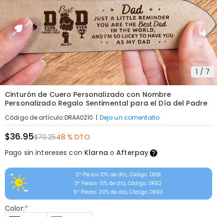
1
/
7
Cinturón de Cuero Personalizado con Nombre
Personalizado Regalo Sentimental para el Día del Padre
|
Deja un comentatio
Código de artículo
:
DRAA0210
$36.95
$70.25
48 % DTO
Pago sin intereses con
Klarna
o
Afterpay
2ª Piezas 10% de dto, Código: DRB1
3ª Piezas 15% de dto, Código: DRB2
5ª Piezas 20% de dto, Código: DRB3
Color:
*