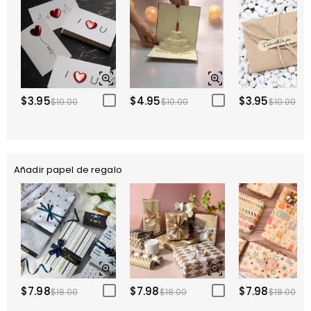
$3.95
$4.95
$3.95
$10.00
$10.00
$10.00
Añadir papel de regalo
$7.98
$7.98
$7.98
$18.00
$18.00
$18.00