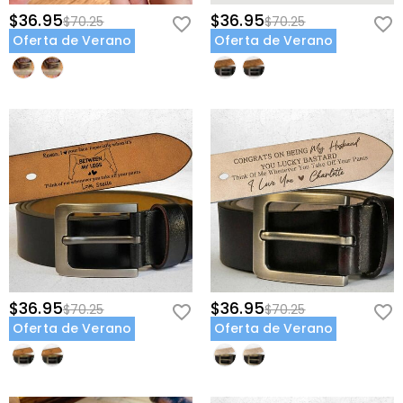
vintage diseñada para soportar los rigores de la vida ocupada de
$36.95
$36.95
$70.25
$70.25
un padre mientras luce sofisticada tanto en la sala de juntas como
Oferta de Verano
Oferta de Verano
en el patio trasero.
Personalización de Doble Superficie: Proporciona un exterior
orgulloso y masculino para que el mundo lo vea y un refugio
sentimental en el interior reservado solo para sus ojos durante los
momentos tranquilos de su día.
Dale la fuerza de tu amor para llevar en cada momento alto y bajo
—crea su cinturón de herencia hoy.
$36.95
$36.95
$70.25
$70.25
Oferta de Verano
Oferta de Verano