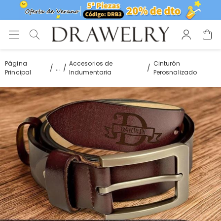
Página
Accesorios de
Cinturón
...
Principal
Indumentaria
Perosnalizado