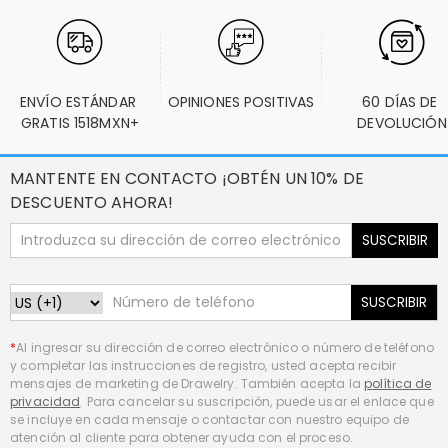
ENVÍO ESTÁNDAR 
OPINIONES POSITIVAS
60 DÍAS DE 
GRATIS 1518MXN+
DEVOLUCIÓN
MANTENTE EN CONTACTO ¡OBTÉN UN 10% DE
DESCUENTO AHORA!
SUSCRIBIR
SUSCRIBIR
*
Al ingresar su dirección de correo electrónico o número de teléfono
y completar las instrucciones de registro, usted acepta recibir
mensajes de marketing de Drawelry. También acepta la
política de
privacidad
. Para cancelar su suscripción, puede usar el enlace que
se incluye en cada mensaje o contactar con nuestro equipo de
atención al cliente para obtener ayuda con el proceso.