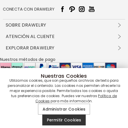
CONECTA CON DRAWELRY
SOBRE DRAWELRY
Sobre nosotros
ATENCIÓN AL CLIENTE
Contacta con nosotros
Envío y entrega
EXPLORAR DRAWELRY
política de privacidad
Métodos de pago
Términos y condiciones
Drawelry Prime
Nuestros métodos de pago
Devolución en 60 días
Preguntas frecuentes
Programa de Recompensas
Cómo cuidar
Política de cookies
Nuestras Cookies
Utilizamos cookies, que son pequeños archivos de texto para
Nuestros socios de entrega
personalizar el contenido. Las cookies nos permiten ofrecerle la
mejor experiencia posible. Permite todas las cookies o ajusta
tus preferencias de cookies. Puedes ver nuestras
Política de
Cookies
para más información.
Nuestra garantía de servicio
Administrar Cookies
Permitir Cookies
© 2019 - 2026
Drawelry
Reservados todos los derechos.