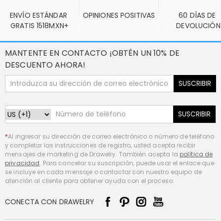
ENVÍO ESTÁNDAR 
OPINIONES POSITIVAS
60 DÍAS DE 
GRATIS 1518MXN+
DEVOLUCIÓN
MANTENTE EN CONTACTO ¡OBTÉN UN 10% DE
DESCUENTO AHORA!
SUSCRIBIR
SUSCRIBIR
*
Al ingresar su dirección de correo electrónico o número de teléfono
y completar las instrucciones de registro, usted acepta recibir
mensajes de marketing de Drawelry. También acepta la
política de
privacidad
. Para cancelar su suscripción, puede usar el enlace que
se incluye en cada mensaje o contactar con nuestro equipo de
atención al cliente para obtener ayuda con el proceso.
CONECTA CON DRAWELRY