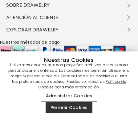
SOBRE DRAWELRY
Sobre nosotros
ATENCIÓN AL CLIENTE
Contacta con nosotros
Envío y entrega
EXPLORAR DRAWELRY
política de privacidad
Métodos de pago
Términos y condiciones
Drawelry Prime
Nuestros métodos de pago
Devolución en 60 días
Preguntas frecuentes
Programa de Recompensas
Cómo cuidar
Política de cookies
Nuestras Cookies
Utilizamos cookies, que son pequeños archivos de texto para
Nuestros socios de entrega
personalizar el contenido. Las cookies nos permiten ofrecerle la
mejor experiencia posible. Permite todas las cookies o ajusta
tus preferencias de cookies. Puedes ver nuestras
Política de
Cookies
para más información.
Nuestra garantía de servicio
Administrar Cookies
Permitir Cookies
© 2019 - 2026
Drawelry
Reservados todos los derechos.