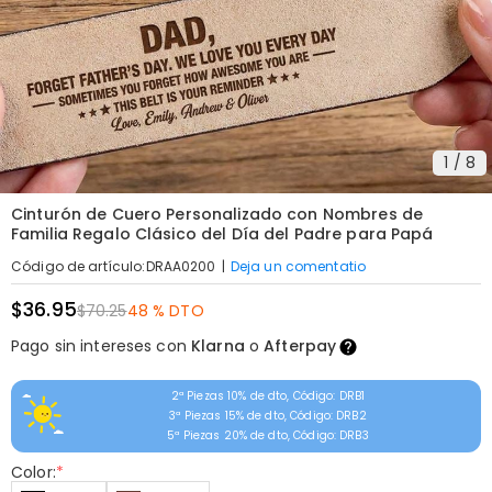
1
/
8
Cinturón de Cuero Personalizado con Nombres de
Familia Regalo Clásico del Día del Padre para Papá
|
Deja un comentatio
Código de artículo
:
DRAA0200
$36.95
$70.25
48 % DTO
Pago sin intereses con
Klarna
o
Afterpay
2ª Piezas 10% de dto, Código: DRB1
3ª Piezas 15% de dto, Código: DRB2
5ª Piezas 20% de dto, Código: DRB3
Color:
*