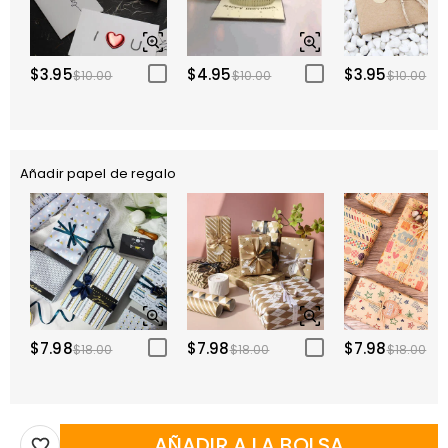
$3.95
$4.95
$3.95
$10.00
$10.00
$10.00
Añadir papel de regalo
$7.98
$7.98
$7.98
$18.00
$18.00
$18.00
AÑADIR A LA BOLSA