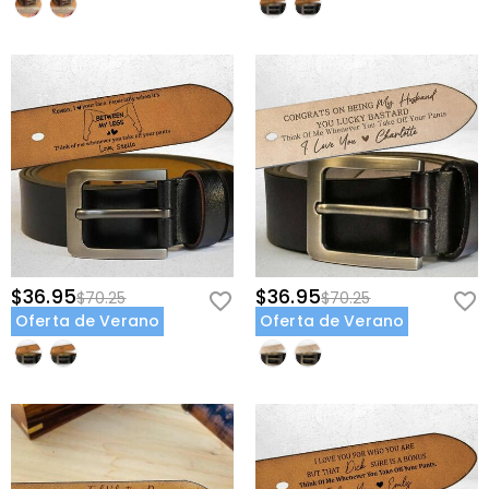
Dale el regalo que lo apoya tanto como él te apoya a ti—
personaliza su recordatorio oculto ahora.
$36.95
$36.95
$70.25
$70.25
Oferta de Verano
Oferta de Verano