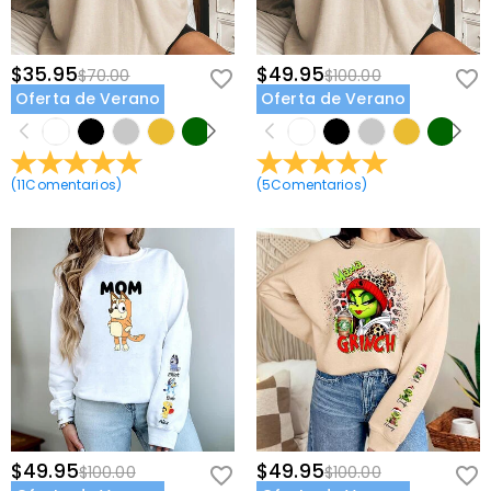
$35.95
$49.95
$70.00
$100.00
Oferta de Verano
Oferta de Verano
(
11
Comentarios
)
(
5
Comentarios
)
$49.95
$49.95
$100.00
$100.00