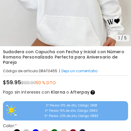
1
/
5
Sudadera con Capucha con Fecha y Inicial con Número
Romano Personalizado Perfecta para Aniversario de
Pareja
|
Deja un comentatio
Código de artículo
:
DRAT0455
$59.95
$120.00
50 % DTO
Pago sin intereses con
Klarna
o
Afterpay
2ª Piezas 10% de dto, Código: DRB1
3ª Piezas 15% de dto, Código: DRB2
5ª Piezas 20% de dto, Código: DRB3
Color:
*