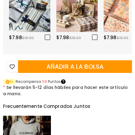
$7.98
$7.98
$7.98
$18.00
$18.00
$18.00
AÑADIR A LA BOLSA
Recompensa
59
Puntos
1
×
*
Se llevarán
5-12 días hábiles para hacer este artículo
a mano.
Frecuentemente Comprados Juntos