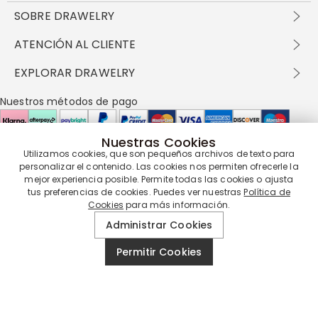
SOBRE DRAWELRY
Sobre nosotros
ATENCIÓN AL CLIENTE
Contacta con nosotros
Envío y entrega
EXPLORAR DRAWELRY
política de privacidad
Métodos de pago
Términos y condiciones
Drawelry Prime
Nuestros métodos de pago
Devolución en 60 días
Preguntas frecuentes
Programa de Recompensas
Cómo cuidar
Política de cookies
Nuestras Cookies
Utilizamos cookies, que son pequeños archivos de texto para
personalizar el contenido. Las cookies nos permiten ofrecerle la
Nuestros socios de entrega
mejor experiencia posible. Permite todas las cookies o ajusta
tus preferencias de cookies. Puedes ver nuestras
Política de
Cookies
para más información.
Nuestra garantía de servicio
Administrar Cookies
Permitir Cookies
© 2019 - 2026
Drawelry
Reservados todos los derechos.