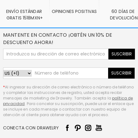
ENVÍO ESTÁNDAR 
OPINIONES POSITIVAS
60 DÍAS DE 
GRATIS 1518MXN+
DEVOLUCIÓN
MANTENTE EN CONTACTO ¡OBTÉN UN 10% DE
DESCUENTO AHORA!
SUSCRIBIR
SUSCRIBIR
*
Al ingresar su dirección de correo electrónico o número de teléfono
y completar las instrucciones de registro, usted acepta recibir
mensajes de marketing de Drawelry. También acepta la
política de
privacidad
. Para cancelar su suscripción, puede usar el enlace que
se incluye en cada mensaje o contactar con nuestro equipo de
atención al cliente para obtener ayuda con el proceso.
CONECTA CON DRAWELRY