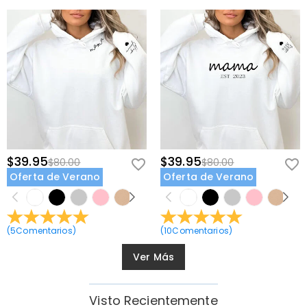
$39.95
$39.95
$80.00
$80.00
Oferta de Verano
Oferta de Verano
(
5
Comentarios
)
(
10
Comentarios
)
Ver Más
Visto Recientemente