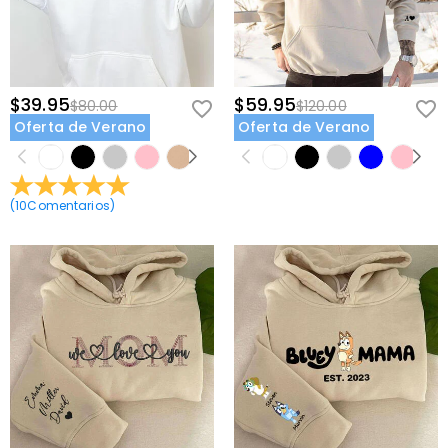
Versión
:
Convencional
$39.95
$59.95
$80.00
$120.00
Oferta de Verano
Oferta de Verano
(
10
Comentarios
)