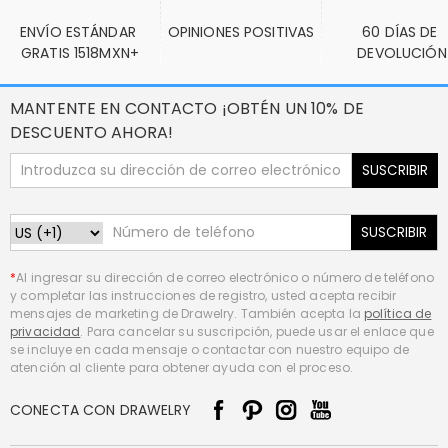
ENVÍO ESTÁNDAR 
OPINIONES POSITIVAS
60 DÍAS DE 
GRATIS 1518MXN+
DEVOLUCIÓN
MANTENTE EN CONTACTO ¡OBTÉN UN 10% DE
DESCUENTO AHORA!
SUSCRIBIR
SUSCRIBIR
*
Al ingresar su dirección de correo electrónico o número de teléfono
y completar las instrucciones de registro, usted acepta recibir
mensajes de marketing de Drawelry. También acepta la
política de
privacidad
. Para cancelar su suscripción, puede usar el enlace que
se incluye en cada mensaje o contactar con nuestro equipo de
atención al cliente para obtener ayuda con el proceso.
CONECTA CON DRAWELRY