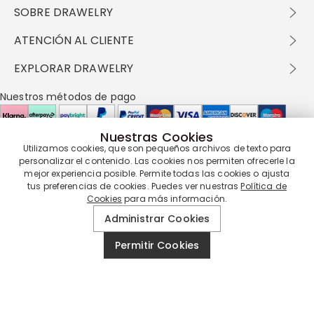
SOBRE DRAWELRY
Sobre nosotros
ATENCIÓN AL CLIENTE
Contacta con nosotros
Envío y entrega
EXPLORAR DRAWELRY
política de privacidad
Métodos de pago
Términos y condiciones
Drawelry Prime
Nuestros métodos de pago
Devolución en 60 días
Preguntas frecuentes
Programa de Recompensas
Cómo cuidar
Política de cookies
Nuestras Cookies
Utilizamos cookies, que son pequeños archivos de texto para
personalizar el contenido. Las cookies nos permiten ofrecerle la
Nuestros socios de entrega
mejor experiencia posible. Permite todas las cookies o ajusta
tus preferencias de cookies. Puedes ver nuestras
Política de
Cookies
para más información.
Nuestra garantía de servicio
Administrar Cookies
Permitir Cookies
© 2019 - 2026
Drawelry
Reservados todos los derechos.