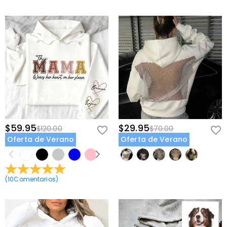
$59.95
$29.95
$120.00
$70.00
Oferta de Verano
Oferta de Verano
(
10
Comentarios
)