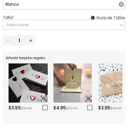
Talla
*
Guía de Tallas
Seleccione
Añadir tarjeta regalo
$3.95
$4.95
$3.95
$10.00
$10.00
$10.00