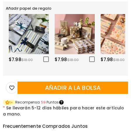
Añadir papel de regalo
$7.98
$7.98
$7.98
$18.00
$18.00
$18.00
AÑADIR A LA BOLSA
Recompensa
59
Puntos
1
×
*
Se llevarán
5-12 días hábiles para hacer este artículo
a mano.
Frecuentemente Comprados Juntos