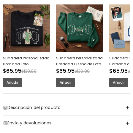
Sudadera Personalizada
Sudadera Personalizada
Sudadera Pe
Bordada Foto
Bordada Diseño de Foto
Bordada con
Personalizada Mis
$65.95
de Auto Clásico
$65.95
Personalizad
$65.95
$130.00
$130.00
$1
Personas Favoritas Me
Personalizado Regalo
Mejor Papá 
Llaman Perfecto Regalo
Perfecto para Papá Que
con Nombre
Añadir
Añadir
Añadir
del Día del Padre
Ama los Autos
para Papá
Descripción del producto
Código de artículo
:
DRAT3451
Envío y devoluciones
Teje Tu Recuerdo Más Preciado en Cada
Puntada