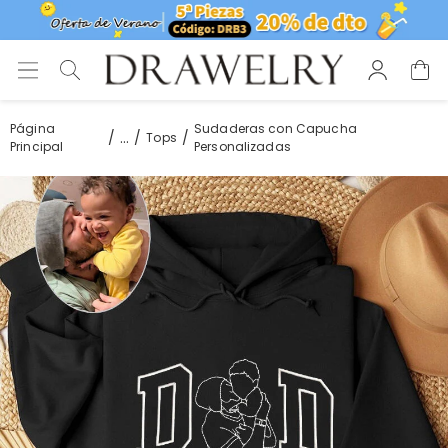
Página
Sudaderas con Capucha
...
Tops
Principal
Personalizadas