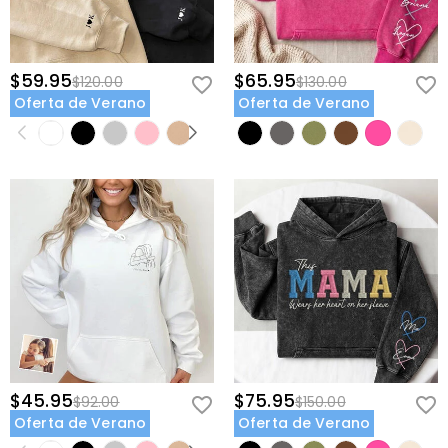
$59.95
$65.95
$120.00
$130.00
Oferta de Verano
Oferta de Verano
$45.95
$75.95
$92.00
$150.00
Oferta de Verano
Oferta de Verano