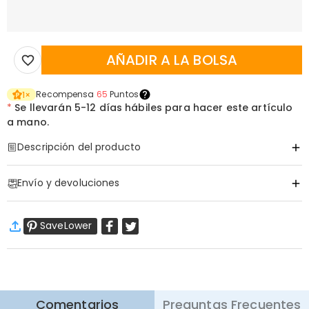
AÑADIR A LA BOLSA
Recompensa
65
Puntos
1
×
*
Se llevarán
5-12 días hábiles para hacer este artículo
a mano.
Descripción del producto
Código de artículo
:
DRAT3115
Envío y devoluciones
Información básica
Tela
:
Algodón puro, Poliéster
·
Envío Gratis
Versión
:
Convencional
SaveLower
Envío Estándar
:
9-18
Días Laborables
$13.99 (Pedidos < $69.00)
Gratis (Pedidos > $69.00)
Envío Express
:
5-8
Días Laborables
$25.99 (Pedidos < $169.00)
Gratis (Pedidos > $169.00)
Saber más
Comentarios
Preguntas Frecuentes