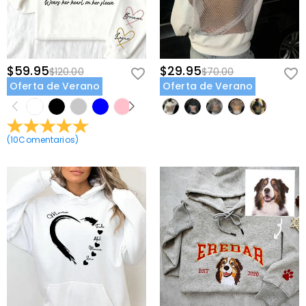
$59.95
$29.95
$120.00
$70.00
Oferta de Verano
Oferta de Verano
(
10
Comentarios
)