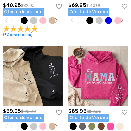
$40.95
$69.95
$82.00
$140.00
Oferta de Verano
Oferta de Verano
(
5
Comentarios
)
$59.95
$65.95
$120.00
$130.00
Oferta de Verano
Oferta de Verano