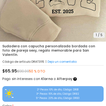
1
/
5
Sudadera con capucha personalizada bordada con
foto de pareja sexy, regalo memorable para San
Valentín.
|
Deja un comentatio
Código de artículo
:
DRAT3115
$65.95
$130.00
50 % DTO
Pago sin intereses con
Klarna
o
Afterpay
2ª Piezas 10% de dto, Código: DRB1
3ª Piezas 15% de dto, Código: DRB2
5ª Piezas 20% de dto, Código: DRB3