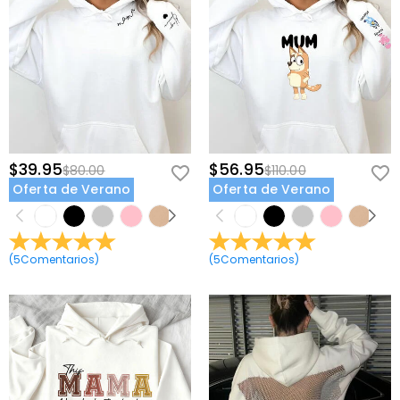
$39.95
$56.95
$80.00
$110.00
Oferta de Verano
Oferta de Verano
(
5
Comentarios
)
(
5
Comentarios
)