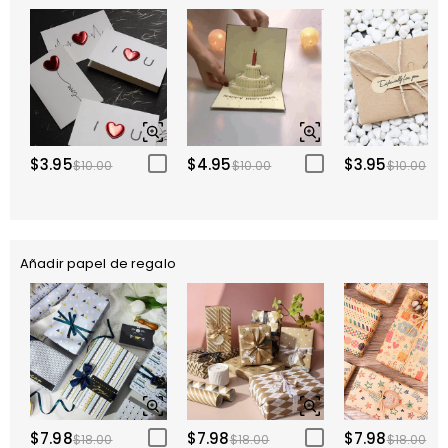
$3.95
$4.95
$3.95
$10.00
$10.00
$10.00
Añadir papel de regalo
$7.98
$7.98
$7.98
$18.00
$18.00
$18.00