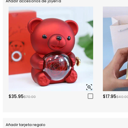
Añadir accesorios de joyería
$35.95
$17.95
$70.00
$40.0
Añadir tarjeta regalo