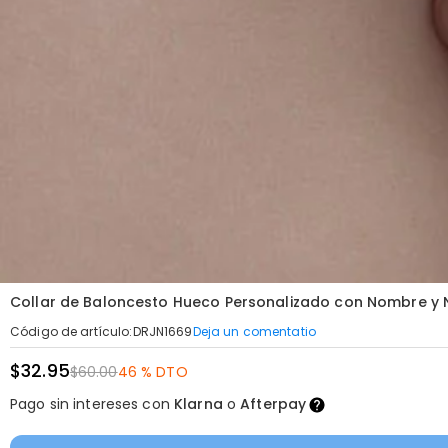
Collar de Baloncesto Hueco Personalizado con Nombre y N
Deja un comentatio
Código de artículo
:
DRJN1669
$32.95
$60.00
46 % DTO
Pago sin intereses con
Klarna
o
Afterpay