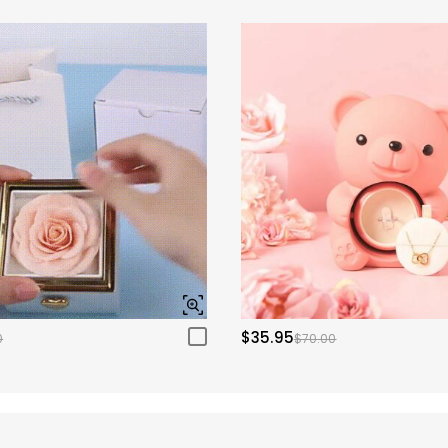
$35.95
0
$70.00