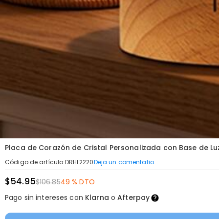
Placa de Corazón de Cristal Personalizada con Base de Lu
Deja un comentatio
Código de artículo
:
DRHL2220
$54.95
$106.85
49 % DTO
Pago sin intereses con
Klarna
o
Afterpay