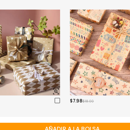
$7.98
$18.00
AÑADIR A LA BOLSA