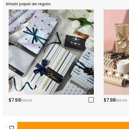
Añadir papel de regalo
$7.98
$7.98
$18.00
$18.00