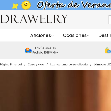
Aficiones
Ocasiones
Desti
ENVÍO GRATIS
Pedido 1518MXN+
Página Principal
Casa y vida
Luz nocturna personalizada
Lámpara LED 