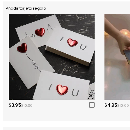
Añadir tarjeta regalo
$3.95
$4.95
$10.00
$10.00