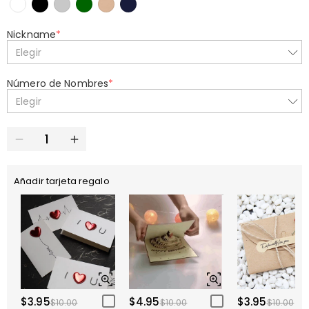
Nickname
*
Elegir
Número de Nombres
*
Elegir
Añadir tarjeta regalo
$3.95
$4.95
$3.95
$10.00
$10.00
$10.00