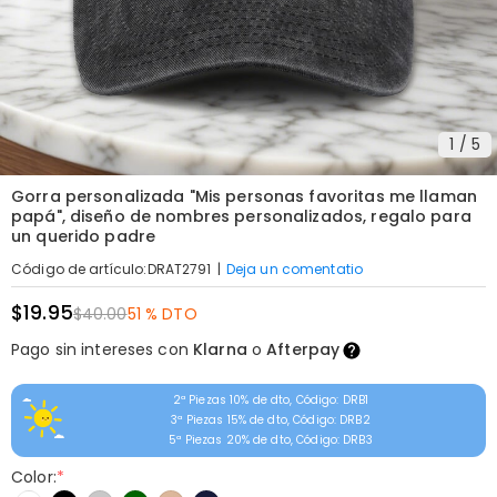
1
/
5
Gorra personalizada "Mis personas favoritas me llaman
papá", diseño de nombres personalizados, regalo para
un querido padre
|
Deja un comentatio
Código de artículo
:
DRAT2791
$19.95
$40.00
51 % DTO
Pago sin intereses con
Klarna
o
Afterpay
2ª Piezas 10% de dto, Código: DRB1
3ª Piezas 15% de dto, Código: DRB2
5ª Piezas 20% de dto, Código: DRB3
Color:
*