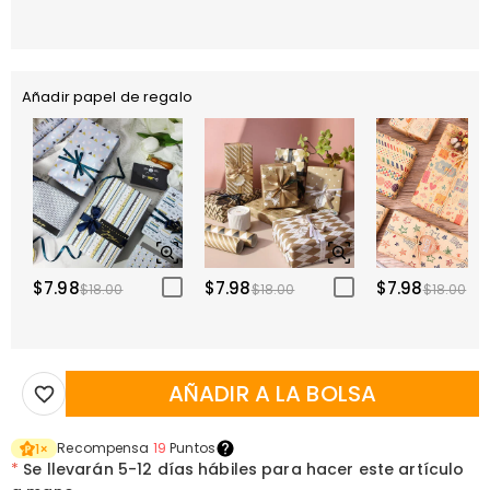
Añadir papel de regalo
$7.98
$7.98
$7.98
$18.00
$18.00
$18.00
AÑADIR A LA BOLSA
Recompensa
19
Puntos
1
×
*
Se llevarán
5-12 días hábiles para hacer este artículo