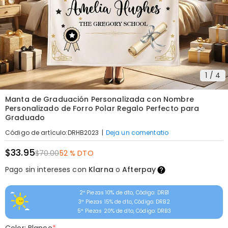
1
/
4
Manta de Graduación Personalizada con Nombre
Personalizado de Forro Polar Regalo Perfecto para
Graduado
|
Deja un comentatio
Código de artículo
:
DRHB2023
$33.95
$70.00
52 % DTO
Pago sin intereses con
Klarna
o
Afterpay
2ª Piezas 10% de dto, Código: DRB1
3ª Piezas 15% de dto, Código: DRB2
5ª Piezas 20% de dto, Código: DRB3