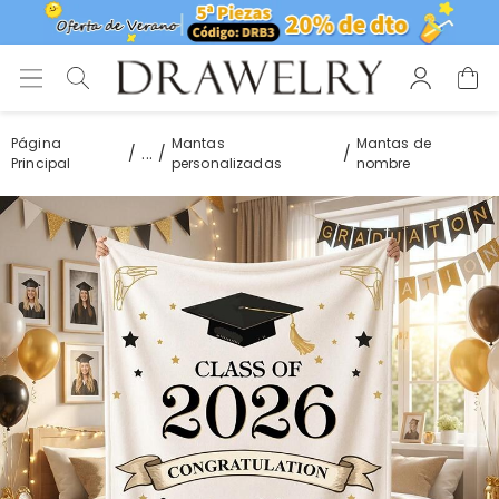
Página
Mantas
Mantas de
...
Principal
personalizadas
nombre