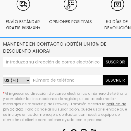
ENVÍO ESTÁNDAR 
OPINIONES POSITIVAS
60 DÍAS DE 
GRATIS 1518MXN+
DEVOLUCIÓN
MANTENTE EN CONTACTO ¡OBTÉN UN 10% DE
DESCUENTO AHORA!
SUSCRIBIR
SUSCRIBIR
*
Al ingresar su dirección de correo electrónico o número de teléfono
y completar las instrucciones de registro, usted acepta recibir
mensajes de marketing de Drawelry. También acepta la
política de
privacidad
. Para cancelar su suscripción, puede usar el enlace que
se incluye en cada mensaje o contactar con nuestro equipo de
atención al cliente para obtener ayuda con el proceso.