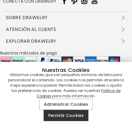
CONECTA CON DRAWELRY
SOBRE DRAWELRY
Sobre nosotros
ATENCIÓN AL CLIENTE
Contacta con nosotros
Envío y entrega
EXPLORAR DRAWELRY
política de privacidad
Métodos de pago
Términos y condiciones
Drawelry Prime
Nuestros métodos de pago
Devolución en 60 días
Preguntas frecuentes
Programa de Recompensas
Cómo cuidar
Política de cookies
Nuestras Cookies
Utilizamos cookies, que son pequeños archivos de texto para
Nuestros socios de entrega
personalizar el contenido. Las cookies nos permiten ofrecerle la
mejor experiencia posible. Permite todas las cookies o ajusta
tus preferencias de cookies. Puedes ver nuestras
Política de
Cookies
para más información.
Nuestra garantía de servicio
Administrar Cookies
Permitir Cookies
© 2019 - 2026
Drawelry
Reservados todos los derechos.