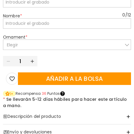
0
/
12
Nombre
*
Ornament
*
Elegir
AÑADIR A LA BOLSA
Recompensa
36
Puntos
1
×
*
Se llevarán
5-12 días hábiles para hacer este artículo
a mano.
Descripción del producto
Código de artículo
:
DRHS0437
Envío y devoluciones
Eleva Cada Swing con un Legado en Sus Manos