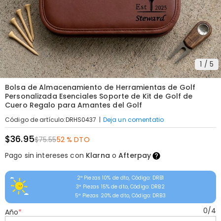
1
/
5
Bolsa de Almacenamiento de Herramientas de Golf
Personalizada Esenciales Soporte de Kit de Golf de
Cuero Regalo para Amantes del Golf
|
Deja un comentatio
Código de artículo
:
DRHS0437
$36.95
$75.55
52 % DTO
Pago sin intereses con
Klarna
o
Afterpay
2ª Piezas 10% de dto, Código: DRB1
3ª Piezas 15% de dto, Código: DRB2
5ª Piezas 20% de dto, Código: DRB3
0
/
4
Año
*