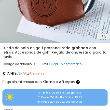
1
/
5
Funda de palo de golf personalizada grabada con
letras. Accesorios de golf. Regalo de aniversario para tu
novio.
|
Deja un comentatio
Código de artículo
:
DRHS0328
$17.95
$32.85
46 % DTO
Pago sin intereses con
Klarna
o
Afterpay
2ª Piezas 10% de dto, Código: DRB1
3ª Piezas 15% de dto, Código: DRB2
5ª Piezas 20% de dto, Código: DRB3