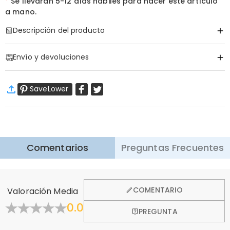
*
Se llevarán
5-12 días hábiles para hacer este artículo
a mano.
Descripción del producto
Código de artículo
:
DRHS0328
Envío y devoluciones
·
Envío Gratis
SaveLower
Envío Estándar
:
9-18
Días Laborables
$13.99 (Pedidos < $69.00)
Gratis (Pedidos > $69.00)
Envío Express
:
5-8
Días Laborables
$25.99 (Pedidos < $169.00)
Gratis (Pedidos > $169.00)
Saber más
Comentarios
Preguntas Frecuentes
·
Devolución de 60 Días
Queremos que se sienta cómodo y confiado al comprar,
por eso ofrecemos una política de devolución de 60 días.
COMENTARIO
Valoración Media
Aprender Más
0.0
PREGUNTA