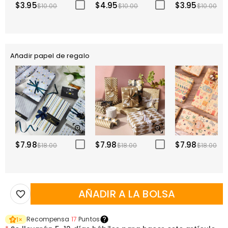
$3.95
$4.95
$3.95
$10.00
$10.00
$10.00
Añadir papel de regalo
$7.98
$7.98
$7.98
$18.00
$18.00
$18.00
AÑADIR A LA BOLSA
Recompensa
17
Puntos
1
×