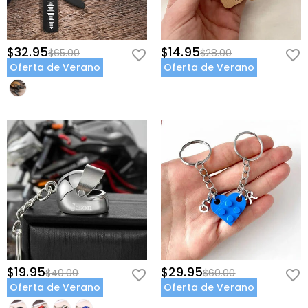
incluso cuando estáis a kilómetros de distancia.
Mejores Amigos:
Personaliza con ambos nombres o iniciales para
celebrar una amistad de toda la vida.
$32.95
$14.95
$65.00
$28.00
Regalos de Compromiso:
Personaliza con ambos nombres y la
Oferta de Verano
Oferta de Verano
fecha de vuestro compromiso para un recuerdo romántico.
Ocasiones Perfectas
Aniversario:
Graba la fecha de vuestro aniversario para marcar
años de amor.
San Valentín:
Un regalo romántico que dice "Te llevo conmigo."
Boda:
Un set a juego para recién casados para celebrar su unión.
Compromiso:
Personaliza con la fecha del compromiso para un
momento especial.
Hito de Relación:
Marca el día en que os conocisteis o empezasteis
a salir.
Navidad:
Un regalo considerado para parejas o mejores amigos.
$19.95
$29.95
$40.00
$60.00
Día de la Amistad:
Celebra tus amistades más cercanas con
Oferta de Verano
Oferta de Verano
placas a juego.