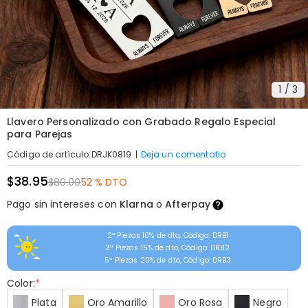
1
/
3
Llavero Personalizado con Grabado Regalo Especial
para Parejas
|
Deja un comentatio
Código de artículo
:
DRJK0819
$38.95
$80.00
52 % DTO
Pago sin intereses con
Klarna
o
Afterpay
2ª Piezas 10% de dto, Código: DRB1
3ª Piezas 15% de dto, Código: DRB2
5ª Piezas 20% de dto, Código: DRB3
Color:
*
Plata
Oro Amarillo
Oro Rosa
Negro