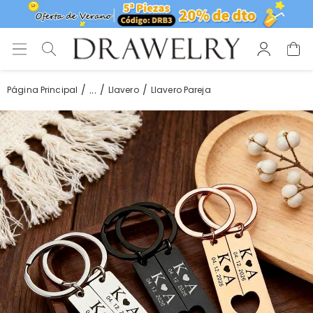
...
Página Principal
Llavero
Llavero Pareja