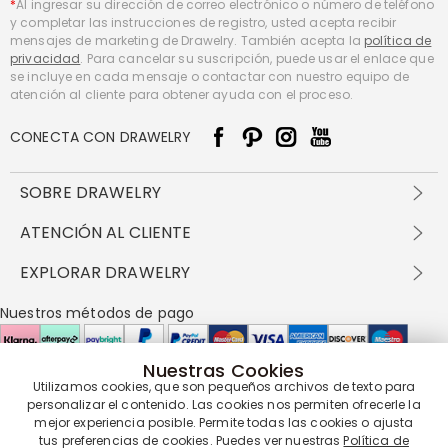
*
Al ingresar su dirección de correo electrónico o número de teléfono
y completar las instrucciones de registro, usted acepta recibir
mensajes de marketing de Drawelry. También acepta la
política de
privacidad
. Para cancelar su suscripción, puede usar el enlace que
se incluye en cada mensaje o contactar con nuestro equipo de
atención al cliente para obtener ayuda con el proceso.
CONECTA CON DRAWELRY
SOBRE DRAWELRY
Sobre nosotros
ATENCIÓN AL CLIENTE
Contacta con nosotros
Envío y entrega
EXPLORAR DRAWELRY
política de privacidad
Métodos de pago
Términos y condiciones
Drawelry Prime
Nuestros métodos de pago
Devolución en 60 días
Preguntas frecuentes
Programa de Recompensas
Cómo cuidar
Política de cookies
Nuestras Cookies
Utilizamos cookies, que son pequeños archivos de texto para
Nuestros socios de entrega
personalizar el contenido. Las cookies nos permiten ofrecerle la
mejor experiencia posible. Permite todas las cookies o ajusta
tus preferencias de cookies. Puedes ver nuestras
Política de