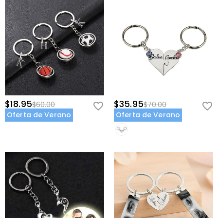
¿Qué acabados metálicos están disponibles?
Estos llaveros vienen en tres acabados: plateado para un look
clásico, dorado, oro rosa para calidez y elegancia, o negro para un
toque moderno. Elige el acabado que mejor combine con tu estilo
personal.
¿Cómo se realiza la personalización?
Tus iniciales y fecha se imprimen con precisión directamente sobre
$18.95
$35.95
$60.00
$70.00
la placa de metal, asegurando un detalle nítido y duradero que no
Oferta de Verano
Oferta de Verano
se desvanecerá con el uso diario.
¿Qué fecha debería elegir?
Elige cualquier fecha que sea significativa para ambos—vuestro
aniversario, el día en que os conocisteis, la fecha de vuestra boda o
el día en que empezasteis a salir. Es vuestra historia para contar.
¿Es un buen regalo para parejas?