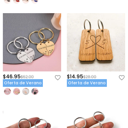
Opciones de Personalización
Color Personalizado:
Elige entre acabados metálicos en dorado,
plateado, oro rosa o negro para adaptarse a tu estilo.
Letra Izquierda y Derecha:
Personaliza tu letra.
Fecha Personalizada:
Añade una fecha significativa como vuestro
aniversario, el día en que os conocisteis o cualquier hito
importante.
Cómo Hacerlo Tuyo
Elige Tu Color:
Selecciona el acabado metálico que combine con tu
$46.95
$14.95
$62.00
$28.00
estilo—plateado para una elegancia atemporal, oro rosa para
Oferta de Verano
Oferta de Verano
calidez o negro para una sofisticación moderna.
Introduce Tus Iniciales:
Proporciona las letras izquierda y derecha
para los llaveros. Revisa la ortografía para asegurar la precisión.
Añade Tu Fecha:
Introduce la fecha que más importa—un
aniversario, el día en que os conocisteis o cualquier hito que
queráis recordar.