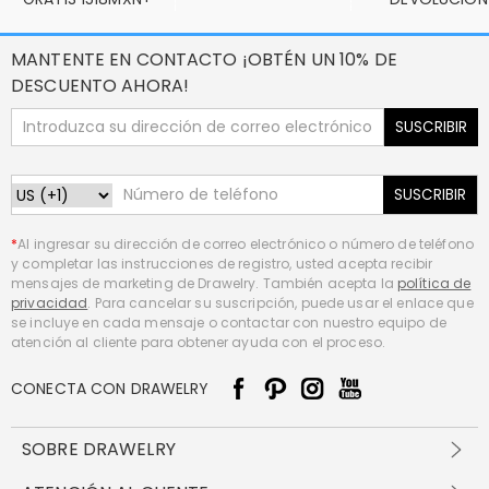
MANTENTE EN CONTACTO ¡OBTÉN UN 10% DE
DESCUENTO AHORA!
SUSCRIBIR
SUSCRIBIR
*
Al ingresar su dirección de correo electrónico o número de teléfono
y completar las instrucciones de registro, usted acepta recibir
mensajes de marketing de Drawelry. También acepta la
política de
privacidad
. Para cancelar su suscripción, puede usar el enlace que
se incluye en cada mensaje o contactar con nuestro equipo de
atención al cliente para obtener ayuda con el proceso.
CONECTA CON DRAWELRY
SOBRE DRAWELRY
Sobre nosotros