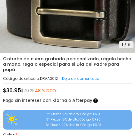
1
/
9
Cinturón de cuero grabado personalizado, regalo hecho
a mano, regalo especial para el Día del Padre para
papá
|
Deja un comentatio
Código de artículo
:
DRAA0012
$36.95
$70.25
48 % DTO
Pago sin intereses con
Klarna
o
Afterpay
2ª Piezas 10% de dto, Código: DRB1
3ª Piezas 15% de dto, Código: DRB2
5ª Piezas 20% de dto, Código: DRB3