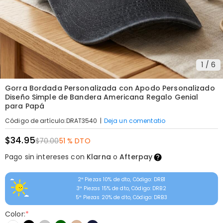
1
/
6
Gorra Bordada Personalizada con Apodo Personalizado
Diseño Simple de Bandera Americana Regalo Genial
para Papá
|
Deja un comentatio
Código de artículo
:
DRAT3540
$34.95
$70.00
51 % DTO
Pago sin intereses con
Klarna
o
Afterpay
2ª Piezas 10% de dto, Código: DRB1
3ª Piezas 15% de dto, Código: DRB2
5ª Piezas 20% de dto, Código: DRB3
Color:
*