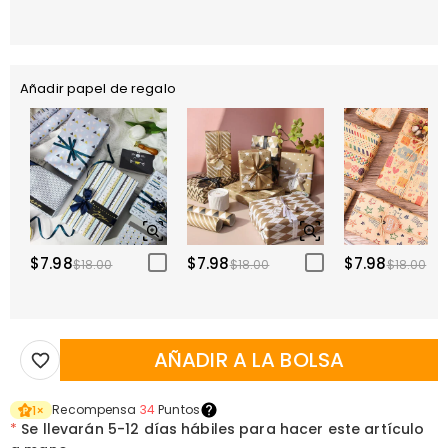
Añadir papel de regalo
$7.98
$7.98
$7.98
$18.00
$18.00
$18.00
AÑADIR A LA BOLSA
Recompensa
34
Puntos
1
×
*
Se llevarán
5-12 días hábiles para hacer este artículo