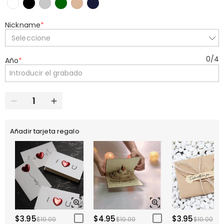
Nickname
*
Seleccione
0
/
4
Año
*
Añadir tarjeta regalo
$3.95
$4.95
$3.95
$10.00
$10.00
$10.00