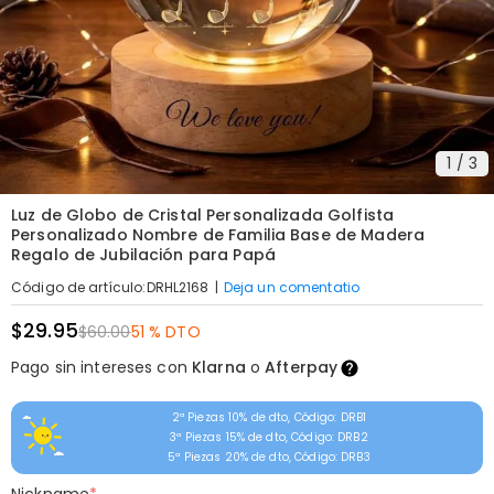
1
/
3
Luz de Globo de Cristal Personalizada Golfista
Personalizado Nombre de Familia Base de Madera
Regalo de Jubilación para Papá
|
Deja un comentatio
Código de artículo
:
DRHL2168
$29.95
$60.00
51 % DTO
Pago sin intereses con
Klarna
o
Afterpay
2ª Piezas 10% de dto, Código: DRB1
3ª Piezas 15% de dto, Código: DRB2
5ª Piezas 20% de dto, Código: DRB3