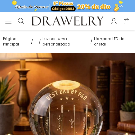
Página
Luz nocturna
Lámpara LED de
...
Principal
personalizada
cristal