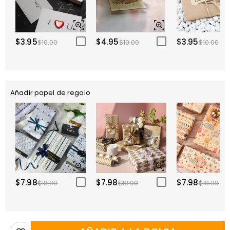
$3.95
$4.95
$3.95
$10.00
$10.00
$10.00
Añadir papel de regalo
$7.98
$7.98
$7.98
$18.00
$18.00
$18.00