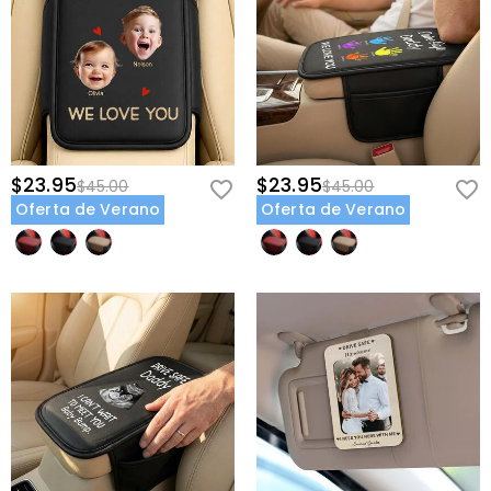
Dale una razón para sonreír en cada milla: personaliza su funda de
consola "Conduce Seguro" hoy.
$23.95
$23.95
$45.00
$45.00
Oferta de Verano
Oferta de Verano