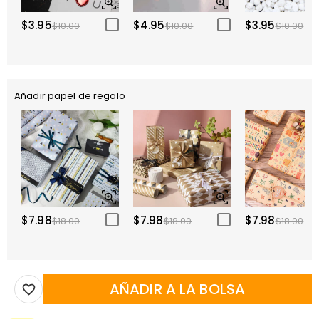
$3.95
$4.95
$3.95
$10.00
$10.00
$10.00
Añadir papel de regalo
$7.98
$7.98
$7.98
$18.00
$18.00
$18.00
AÑADIR A LA BOLSA