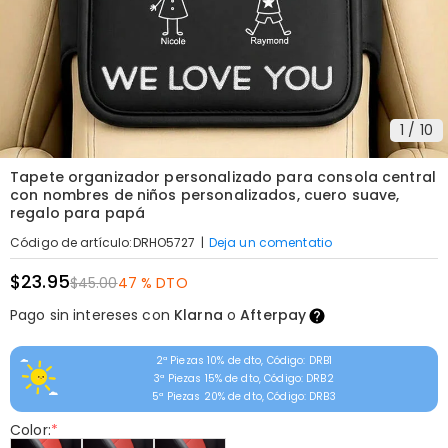
1
/
10
Tapete organizador personalizado para consola central
con nombres de niños personalizados, cuero suave,
regalo para papá
|
Deja un comentatio
Código de artículo
:
DRHO5727
$23.95
$45.00
47 % DTO
Pago sin intereses con
Klarna
o
Afterpay
2ª Piezas 10% de dto, Código: DRB1
3ª Piezas 15% de dto, Código: DRB2
5ª Piezas 20% de dto, Código: DRB3
Color:
*