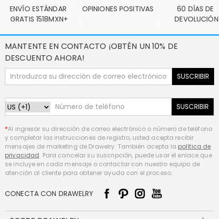
ENVÍO ESTÁNDAR 
OPINIONES POSITIVAS
60 DÍAS DE 
GRATIS 1518MXN+
DEVOLUCIÓN
MANTENTE EN CONTACTO ¡OBTÉN UN 10% DE
DESCUENTO AHORA!
SUSCRIBIR
SUSCRIBIR
*
Al ingresar su dirección de correo electrónico o número de teléfono
y completar las instrucciones de registro, usted acepta recibir
mensajes de marketing de Drawelry. También acepta la
política de
privacidad
. Para cancelar su suscripción, puede usar el enlace que
se incluye en cada mensaje o contactar con nuestro equipo de
atención al cliente para obtener ayuda con el proceso.
CONECTA CON DRAWELRY